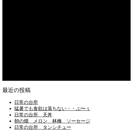
2026.08.05
日常の台所 タンシチュー
2026.08.04
久留米ラーメン 1杯に葱とキノコ類が300g
2026.08.04
猛暑が続き狂い咲き
2026.08.03
日常の食
最近の投稿
日常の台所
猛暑でも食欲は落ちない・・ぶ〜ぅ
日常の台所 天丼
朝の畑 メロン 林檎 ソーセージ
日常の台所 タンシチュー