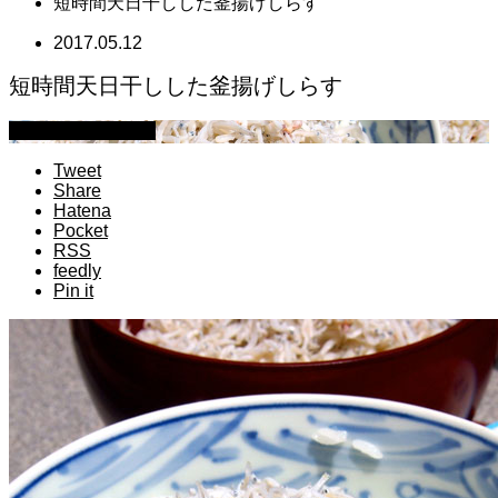
短時間天日干しした釜揚げしらす
2017.05.12
短時間天日干しした釜揚げしらす
萩原章史 男の料理
Tweet
Share
Hatena
Pocket
RSS
feedly
Pin it