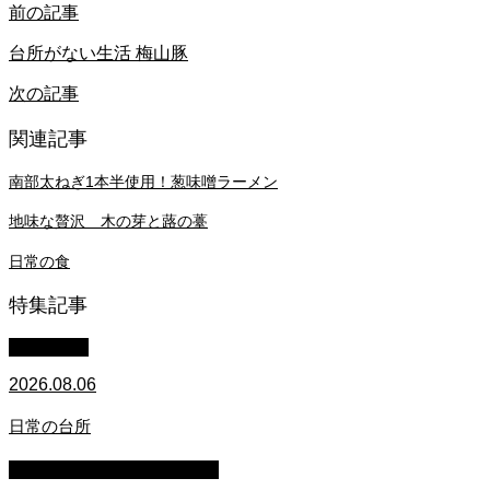
前の記事
台所がない生活 梅山豚
次の記事
関連記事
南部太ねぎ1本半使用！葱味噌ラーメン
地味な贅沢 木の芽と蕗の薹
日常の食
特集記事
WACOMS
2026.08.06
日常の台所
マイクロブタのぶうちゃん