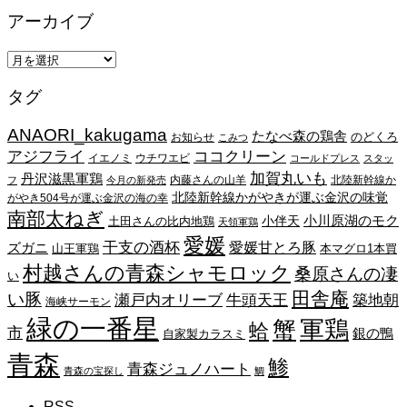
アーカイブ
ア
ー
タグ
カ
イ
ANAORI_kakugama
ブ
たなべ森の鶏舎
のどくろ
お知らせ
こみつ
アジフライ
ココクリーン
イエノミ
ウチワエビ
コールドプレス
スタッ
加賀丸いも
丹沢滋黒軍鶏
内藤さんの山羊
北陸新幹線か
フ
今月の新発売
北陸新幹線かがやきが運ぶ金沢の味覚
がやき504号が運ぶ金沢の海の幸
南部太ねぎ
小川原湖のモク
小伴天
土田さんの比内地鶏
天領軍鶏
愛媛
干支の酒杯
愛媛甘とろ豚
ズガニ
山王軍鶏
本マグロ1本買
村越さんの青森シャモロック
桑原さんの凄
い
田舎庵
い豚
瀬戸内オリーブ
牛頭天王
築地朝
海峡サーモン
緑の一番星
蟹
軍鶏
蛤
市
銀の鴨
自家製カラスミ
青森
鯵
青森ジュノハート
青森の宝探し
鯛
RSS