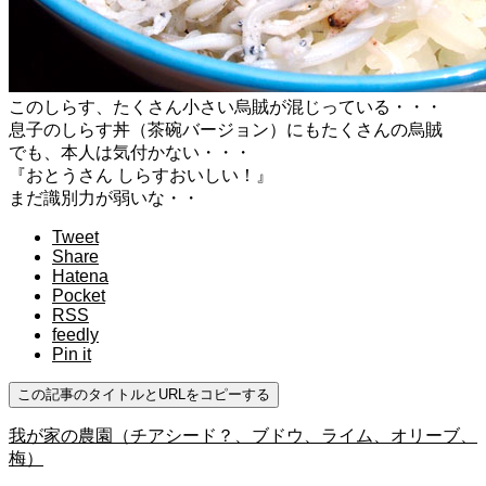
このしらす、たくさん小さい烏賊が混じっている・・・
息子のしらす丼（茶碗バージョン）にもたくさんの烏賊
でも、本人は気付かない・・・
『おとうさん しらすおいしい！』
まだ識別力が弱いな・・
Tweet
Share
Hatena
Pocket
RSS
feedly
Pin it
この記事のタイトルとURLをコピーする
我が家の農園（チアシード？、ブドウ、ライム、オリーブ、
梅）