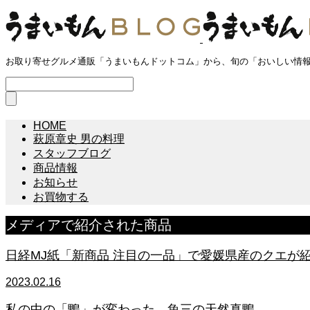
お取り寄せグルメ通販「うまいもんドットコム」から、旬の「おいしい情
HOME
萩原章史 男の料理
スタッフブログ
商品情報
お知らせ
お買物する
メディアで紹介された商品
日経MJ紙「新商品 注目の一品」で愛媛県産のクエが
2023.02.16
私の中の「鴨」が変わった。魚三の天然真鴨