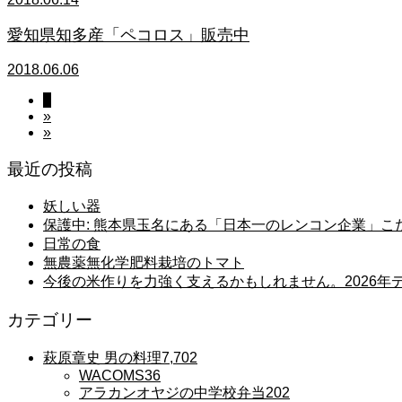
愛知県知多産「ペコロス」販売中
2018.06.06
1
»
»
最近の投稿
妖しい器
保護中: 熊本県玉名にある「日本一のレンコン企業」
日常の食
無農薬無化学肥料栽培のトマト
今後の米作りを力強く支えるかもしれません。2026
カテゴリー
萩原章史 男の料理
7,702
WACOMS
36
アラカンオヤジの中学校弁当
202