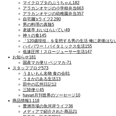
マイクロブタのぶうちゃん
182
アラカンオヤジの小学校弁当
663
アラカンオヤジの幼稚園弁当
357
自宅麺'sライフ
2,290
男の料理の真髄
5
老祓亭 おいはらいてい
49
神々の食
145
「120歳現役」を妄想する男の生活 俺に老後はな
ハイパワー！バイタミックス生活
155
低速圧搾！スロージューサー生活
147
お知らせ
181
国産マカ便り-ベジマカ-
71
スタッフブログ
573
うまいもん名物 食の会
81
うまかのある生活
13
田中の広州日記
12
三陸便り
45
hayari月刊世界のソーセージ
10
商品情報
1,118
豊洲市場の魚河岸ライフ
36
メディアで紹介された商品
21