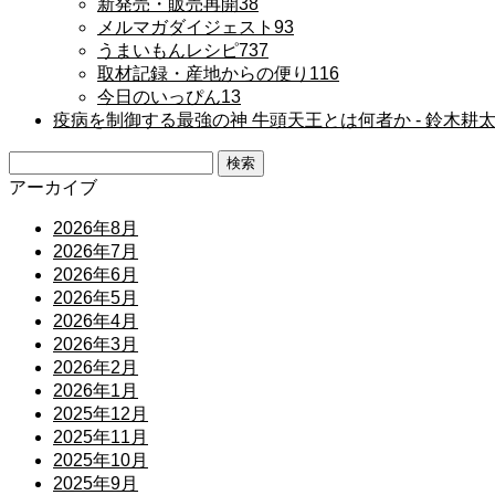
新発売・販売再開
38
メルマガダイジェスト
93
うまいもんレシピ
737
取材記録・産地からの便り
116
今日のいっぴん
13
疫病を制御する最強の神 牛頭天王とは何者か ‐ 鈴木耕
検
索:
アーカイブ
2026年8月
2026年7月
2026年6月
2026年5月
2026年4月
2026年3月
2026年2月
2026年1月
2025年12月
2025年11月
2025年10月
2025年9月