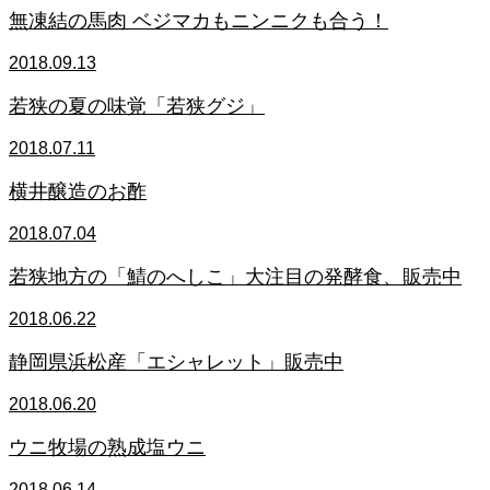
無凍結の馬肉 ベジマカもニンニクも合う！
2018.09.13
若狭の夏の味覚「若狭グジ」
2018.07.11
横井醸造のお酢
2018.07.04
若狭地方の「鯖のへしこ」大注目の発酵食、販売中
2018.06.22
静岡県浜松産「エシャレット」販売中
2018.06.20
ウニ牧場の熟成塩ウニ
2018.06.14