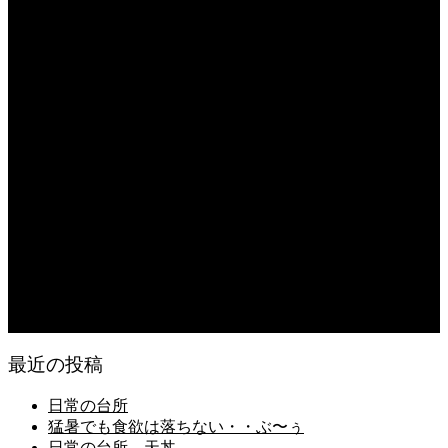
2026.08.05
朝の畑 メロン 林檎 ソーセージ
2026.08.05
日常の台所 タンシチュー
2026.08.04
久留米ラーメン 1杯に葱とキノコ類が300g
2026.08.04
猛暑が続き狂い咲き
2026.08.03
日常の食
最近の投稿
日常の台所
猛暑でも食欲は落ちない・・ぶ〜ぅ
日常の台所 天丼