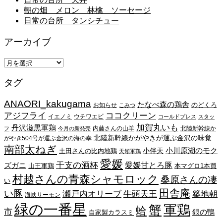
朝の畑 メロン 林檎 ソーセージ
日常の台所 タンシチュー
アーカイブ
ア
ー
タグ
カ
イ
ANAORI_kakugama
ブ
たなべ森の鶏舎
のどくろ
お知らせ
こみつ
アジフライ
ココクリーン
イエノミ
ウチワエビ
コールドプレス
スタッ
加賀丸いも
丹沢滋黒軍鶏
内藤さんの山羊
北陸新幹線か
フ
今月の新発売
北陸新幹線かがやきが運ぶ金沢の味覚
がやき504号が運ぶ金沢の海の幸
南部太ねぎ
小川原湖のモク
小伴天
土田さんの比内地鶏
天領軍鶏
愛媛
干支の酒杯
愛媛甘とろ豚
ズガニ
山王軍鶏
本マグロ1本買
村越さんの青森シャモロック
桑原さんの凄
い
田舎庵
い豚
瀬戸内オリーブ
牛頭天王
築地朝
海峡サーモン
緑の一番星
蟹
軍鶏
蛤
市
銀の鴨
自家製カラスミ