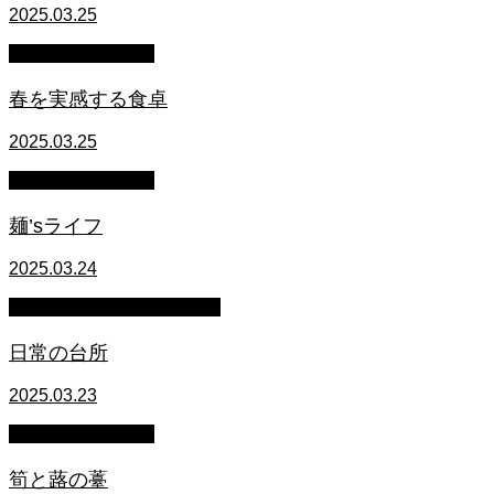
2025.03.25
萩原章史 男の料理
春を実感する食卓
2025.03.25
萩原章史 男の料理
麺’sライフ
2025.03.24
マイクロブタのぶうちゃん
日常の台所
2025.03.23
萩原章史 男の料理
筍と蕗の薹