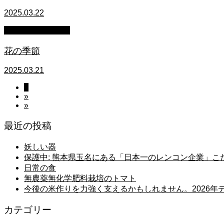
2025.03.22
萩原章史 男の料理
花の季節
2025.03.21
1
»
»
最近の投稿
妖しい器
保護中: 熊本県玉名にある「日本一のレンコン企業」
日常の食
無農薬無化学肥料栽培のトマト
今後の米作りを力強く支えるかもしれません。2026
カテゴリー