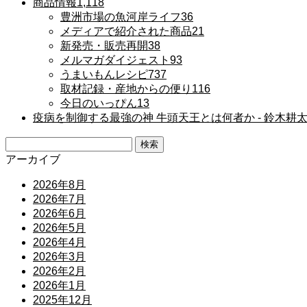
商品情報
1,118
豊洲市場の魚河岸ライフ
36
メディアで紹介された商品
21
新発売・販売再開
38
メルマガダイジェスト
93
うまいもんレシピ
737
取材記録・産地からの便り
116
今日のいっぴん
13
疫病を制御する最強の神 牛頭天王とは何者か ‐ 鈴木耕
検
索:
アーカイブ
2026年8月
2026年7月
2026年6月
2026年5月
2026年4月
2026年3月
2026年2月
2026年1月
2025年12月