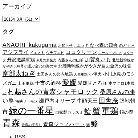
アーカイブ
ア
ー
タグ
カ
イ
ANAORI_kakugama
ブ
たなべ森の鶏舎
のどくろ
お知らせ
こみつ
アジフライ
ココクリーン
イエノミ
ウチワエビ
コールドプレス
スタッ
加賀丸いも
丹沢滋黒軍鶏
内藤さんの山羊
北陸新幹線か
フ
今月の新発売
北陸新幹線かがやきが運ぶ金沢の味覚
がやき504号が運ぶ金沢の海の幸
南部太ねぎ
小川原湖のモク
小伴天
土田さんの比内地鶏
天領軍鶏
愛媛
干支の酒杯
愛媛甘とろ豚
ズガニ
山王軍鶏
本マグロ1本買
村越さんの青森シャモロック
桑原さんの凄
い
田舎庵
い豚
瀬戸内オリーブ
牛頭天王
築地朝
海峡サーモン
緑の一番星
蟹
軍鶏
蛤
市
銀の鴨
自家製カラスミ
青森
鯵
青森ジュノハート
青森の宝探し
鯛
RSS