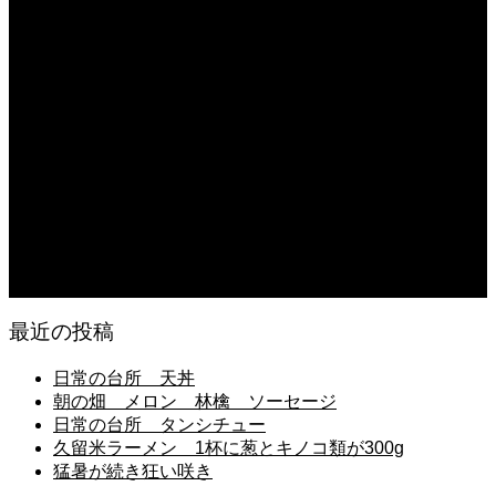
2026.08.04
猛暑が続き狂い咲き
2026.08.03
日常の食
2026.08.03
朝の畑仕事
2026.08.02
息子の中学校弁当 成田空港に向かう
最近の投稿
日常の台所 天丼
朝の畑 メロン 林檎 ソーセージ
日常の台所 タンシチュー
久留米ラーメン 1杯に葱とキノコ類が300g
猛暑が続き狂い咲き