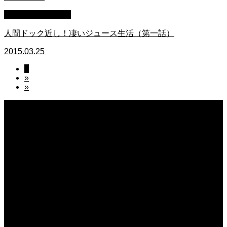
萩原章史 男の料理
人間ドック近し！凄いジュース生活（第一話）
2015.03.25
1
»
»
2026.08.06
日常の台所 天丼
2026.08.05
朝の畑 メロン 林檎 ソーセージ
2026.08.05
日常の台所 タンシチュー
2026.08.04
久留米ラーメン 1杯に葱とキノコ類が300g