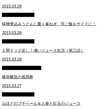
2015.03.29
萩原章史 男の料理
味噌煮込みうどんに鷹ヶ峯ねぎ、筍ご飯をサイドに！
2015.03.28
萩原章史 男の料理
人間ドック近し！凄いジュース生活（第三話）
2015.03.28
メルマガダイジェスト
横井醸造の真黒酢
2015.03.27
萩原章史 男の料理
山ほどのプチベール＆人参と紅玉のジュース