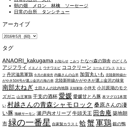
朝の畑 メロン 林檎 ソーセージ
日常の台所 タンシチュー
アーカイブ
ア
ー
タグ
カ
イ
ANAORI_kakugama
ブ
たなべ森の鶏舎
のどくろ
お知らせ
こみつ
アジフライ
ココクリーン
イエノミ
ウチワエビ
コールドプレス
スタッ
加賀丸いも
丹沢滋黒軍鶏
内藤さんの山羊
北陸新幹線か
フ
今月の新発売
北陸新幹線かがやきが運ぶ金沢の味覚
がやき504号が運ぶ金沢の海の幸
南部太ねぎ
小川原湖のモク
小伴天
土田さんの比内地鶏
天領軍鶏
愛媛
干支の酒杯
愛媛甘とろ豚
ズガニ
山王軍鶏
本マグロ1本買
村越さんの青森シャモロック
桑原さんの凄
い
田舎庵
い豚
瀬戸内オリーブ
牛頭天王
築地朝
海峡サーモン
緑の一番星
蟹
軍鶏
蛤
市
銀の鴨
自家製カラスミ