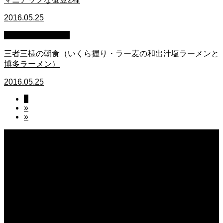
2016.05.25
萩原章史 男の料理
三者三様の朝食（いくら握り・ラー麦の和出汁塩ラーメンと
博多ラーメン）
2016.05.25
1
»
»
2026.08.06
日常の台所
2026.08.06
猛暑でも食欲は落ちない・・ぶ〜ぅ
2026.08.06
日常の台所 天丼