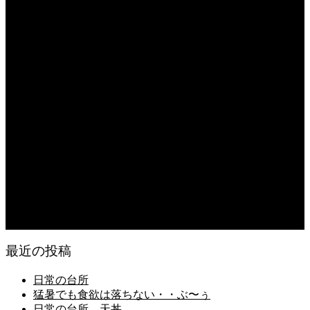
2026.08.05
朝の畑 メロン 林檎 ソーセージ
2026.08.05
日常の台所 タンシチュー
2026.08.04
久留米ラーメン 1杯に葱とキノコ類が300g
2026.08.04
猛暑が続き狂い咲き
2026.08.03
日常の食
最近の投稿
日常の台所
猛暑でも食欲は落ちない・・ぶ〜ぅ
日常の台所 天丼