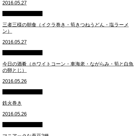
2016.05.27
萩原章史 男の料理
三者三様の朝食（イクラ巻き・筍きつねうどん・塩ラーメ
ン）
2016.05.27
萩原章史 男の料理
今日の酒肴（ホワイトコーン・車海老・ながらみ・筍と白魚
の卵とじ）
2016.05.26
萩原章史 男の料理
鉄火巻き
2016.05.26
萩原章史 男の料理
マニアックな蚕豆2種