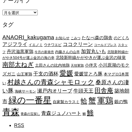
アーカイブ
ア
ー
タグ
カ
イ
ANAORI_kakugama
ブ
たなべ森の鶏舎
のどくろ
お知らせ
こみつ
アジフライ
ココクリーン
イエノミ
ウチワエビ
コールドプレス
スタッ
加賀丸いも
丹沢滋黒軍鶏
内藤さんの山羊
北陸新幹線か
フ
今月の新発売
北陸新幹線かがやきが運ぶ金沢の味覚
がやき504号が運ぶ金沢の海の幸
南部太ねぎ
小川原湖のモク
小伴天
土田さんの比内地鶏
天領軍鶏
愛媛
干支の酒杯
愛媛甘とろ豚
ズガニ
山王軍鶏
本マグロ1本買
村越さんの青森シャモロック
桑原さんの凄
い
田舎庵
い豚
瀬戸内オリーブ
牛頭天王
築地朝
海峡サーモン
緑の一番星
蟹
軍鶏
蛤
市
銀の鴨
自家製カラスミ
青森
鯵
青森ジュノハート
青森の宝探し
鯛
RSS