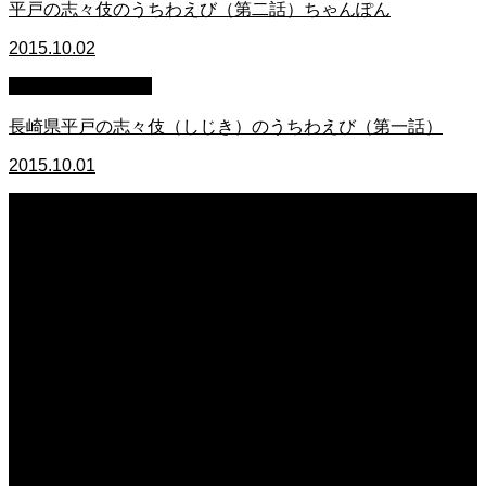
平戸の志々伎のうちわえび（第二話）ちゃんぽん
2015.10.02
萩原章史 男の料理
長崎県平戸の志々伎（しじき）のうちわえび（第一話）
2015.10.01
2026.08.07
日常の台所 天丼
2026.08.06
日常の台所
2026.08.06
猛暑でも食欲は落ちない・・ぶ〜ぅ
2026.08.06
日常の台所 天丼