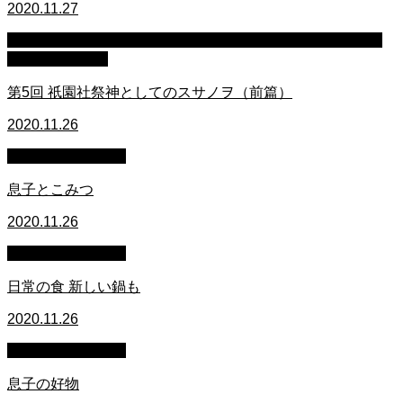
2020.11.27
疫病を制御する最強の神 牛頭天王とは何者か ‐ 鈴木耕太郎
氏の連載コラム
第5回 祇園社祭神としてのスサノヲ（前篇）
2020.11.26
萩原章史 男の料理
息子とこみつ
2020.11.26
萩原章史 男の料理
日常の食 新しい鍋も
2020.11.26
萩原章史 男の料理
息子の好物