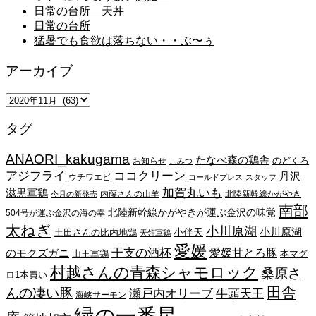
日常の台所 天丼
日常の台所
猛暑でも食欲は落ちない・・ぶ〜ぅ
アーカイブ
ア
ー
タグ
カ
イ
ANAORI_kakugama
ブ
たなべ森の鶏舎
のどくろ
お知らせ
こみつ
アジフライ
ココクリーン
丹沢
ウチワエビ
コールドプレス
スタッフ
加賀丸いも
滋黒軍鶏
内藤さんの山羊
北陸新幹線かがやき
今月の新発売
南部
北陸新幹線かがやきが運ぶ金沢の味覚
504号が運ぶ金沢の海の幸
太ねぎ
小川原湖
小川原湖
小伴天
土田さんの比内地鶏
天領軍鶏
愛媛
干支の酒杯
愛媛甘とろ豚
のモクズガニ
山王軍鶏
本マグ
村越さんの青森シャモロック
桑原さ
ロ1本買い
田舎
んの凄い豚
瀬戸内オリーブ
牛頭天王
海峡サーモン
緑の一番星