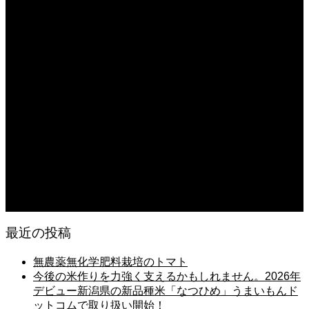
日常の台所
2026.08.06
猛暑でも食欲は落ちない・・ぶ〜ぅ
2026.08.06
日常の台所 天丼
2026.08.05
朝の畑 メロン 林檎 ソーセージ
2026.08.05
日常の台所 タンシチュー
最近の投稿
無農薬無化学肥料栽培のトマト
今後の米作りを力強く支えるかもしれません。2026年
デビュー新潟県の新品種米「なつひめ」うまいもんド
ットコムで取り扱い開始！