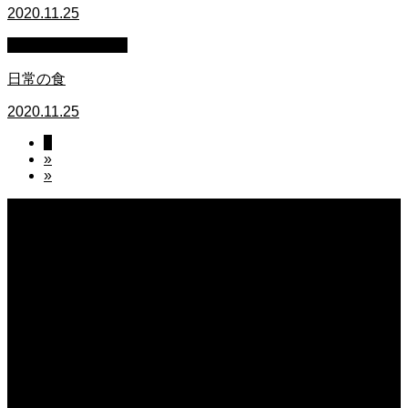
2020.11.25
萩原章史 男の料理
日常の食
2020.11.25
1
»
»
2026.08.07
無農薬無化学肥料栽培のトマト
2026.08.07
今後の米作りを力強く支えるかもしれません。2026年デビュー新潟県の新品種
米「なつひめ」うまいもんドットコムで取り扱い開始！
2026.08.07
日常の台所 天丼
2026.08.06