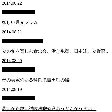
2014.08.22
萩原章史 男の料理
妖しい月光プラム
2014.08.21
うまいもん名物 食の会
夏の旬を楽しむ食の会。活き毛蟹、日本雉、夏野菜…
2014.08.20
萩原章史 男の料理
母の実家のある静岡県吉田町の鰻
2014.08.19
萩原章史 男の料理
暑いから熱い讃岐味噌煮込みうどんがうまい！