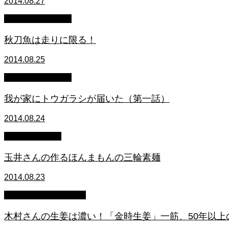
2014.08.27
萩原章史 男の料理
秋刀魚は走りに限る！
2014.08.25
萩原章史 男の料理
我が家にトウガラシが届いた（第一話）
2014.08.24
スタッフブログ
玉井さんの作るほんまもんの三輪素麺
2014.08.23
メルマガダイジェスト
木村さんの生姜は濃い！「金時生姜」一筋、50年以上