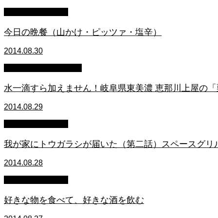
萩原章史 男の料理
今日の晩餐（山かけ・ピッツァ・塩辛）
2014.08.30
メルマガダイジェスト
水一滴すら加えません！岐阜県東美濃 恵那川上屋の「
2014.08.29
萩原章史 男の料理
我が家にトウガラシが届いた（第二話）スペースグリル
2014.08.28
萩原章史 男の料理
好きな物を食べて、好きな酒を飲む