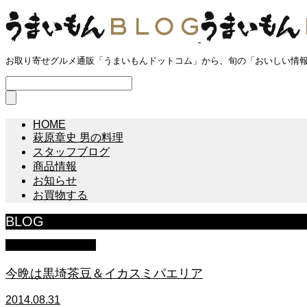
お取り寄せグルメ通販「うまいもんドットコム」から、旬の「おいしい情
HOME
萩原章史 男の料理
スタッフブログ
商品情報
お知らせ
お買物する
BLOG
萩原章史 男の料理
今晩は黒埼茶豆＆イカスミパエリア
2014.08.31