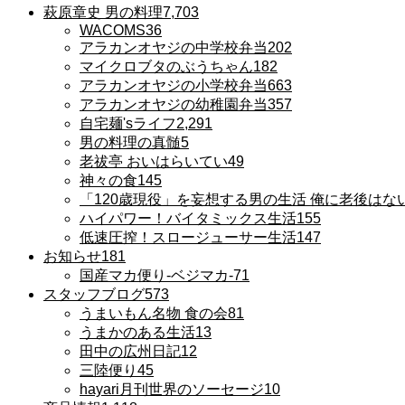
萩原章史 男の料理
7,703
WACOMS
36
アラカンオヤジの中学校弁当
202
マイクロブタのぶうちゃん
182
アラカンオヤジの小学校弁当
663
アラカンオヤジの幼稚園弁当
357
自宅麺'sライフ
2,291
男の料理の真髄
5
老祓亭 おいはらいてい
49
神々の食
145
「120歳現役」を妄想する男の生活 俺に老後はな
ハイパワー！バイタミックス生活
155
低速圧搾！スロージューサー生活
147
お知らせ
181
国産マカ便り-ベジマカ-
71
スタッフブログ
573
うまいもん名物 食の会
81
うまかのある生活
13
田中の広州日記
12
三陸便り
45
hayari月刊世界のソーセージ
10