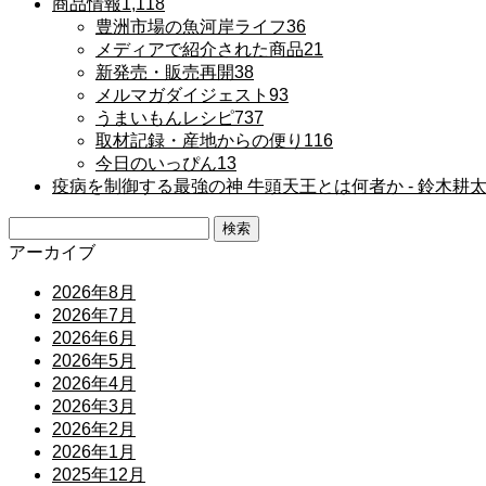
商品情報
1,118
豊洲市場の魚河岸ライフ
36
メディアで紹介された商品
21
新発売・販売再開
38
メルマガダイジェスト
93
うまいもんレシピ
737
取材記録・産地からの便り
116
今日のいっぴん
13
疫病を制御する最強の神 牛頭天王とは何者か ‐ 鈴木耕
検
索:
アーカイブ
2026年8月
2026年7月
2026年6月
2026年5月
2026年4月
2026年3月
2026年2月
2026年1月
2025年12月