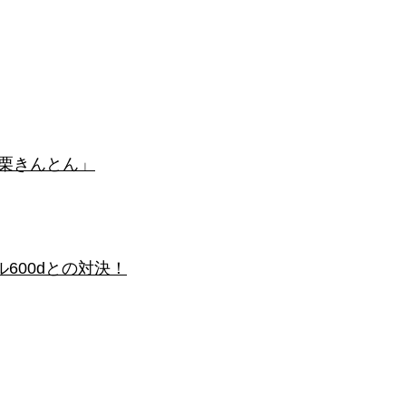
栗きんとん」
600dとの対決！