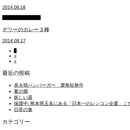
2014.08.18
萩原章史 男の料理
デリーのカレー３種
2014.08.17
1
»
»
最近の投稿
炭火焼ハンバーガー 鹿角短角牛
夏の畑
妖しい器
保護中: 熊本県玉名にある「日本一のレンコン企業」
日常の食
カテゴリー