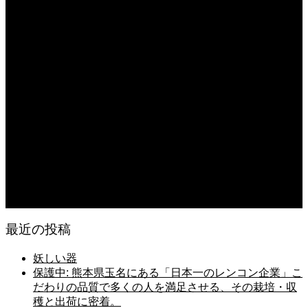
無農薬無化学肥料栽培のトマト
2026.08.07
今後の米作りを力強く支えるかもしれません。2026年デビュー新潟県の新品種
米「なつひめ」うまいもんドットコムで取り扱い開始！
2026.08.07
日常の台所 天丼
2026.08.06
日常の台所
2026.08.06
猛暑でも食欲は落ちない・・ぶ〜ぅ
最近の投稿
妖しい器
保護中: 熊本県玉名にある「日本一のレンコン企業」こ
だわりの品質で多くの人を満足させる、その栽培・収
穫と出荷に密着。