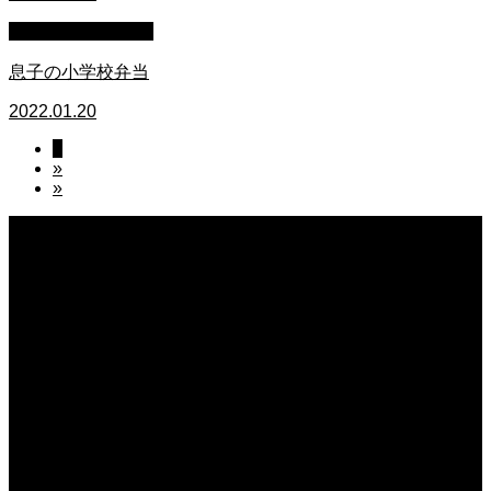
萩原章史 男の料理
息子の小学校弁当
2022.01.20
1
»
»
2026.08.08
妖しい器
2026.08.08
保護中: 熊本県玉名にある「日本一のレンコン企業」こだわりの品質で多くの人
を満足させる、その栽培・収穫と出荷に密着。
2026.08.08
日常の食
2026.08.07