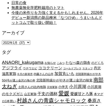
日常の食
無農薬無化学肥料栽培のトマト
今後の米作りを力強く支えるかもしれません。2026年
デビュー新潟県の新品種米「なつひめ」うまいもんド
ットコムで取り扱い開始！
アーカイブ
ア
ー
タグ
カ
イ
ANAORI_kakugama
ブ
たなべ森の鶏舎
のどくろ
お知らせ
こみつ
アジフライ
ココクリーン
丹沢
ウチワエビ
コールドプレス
スタッフ
加賀丸いも
滋黒軍鶏
内藤さんの山羊
北陸新幹線かがやき
今月の新発売
南部
北陸新幹線かがやきが運ぶ金沢の味覚
504号が運ぶ金沢の海の幸
太ねぎ
小川原湖
小川原湖
小伴天
土田さんの比内地鶏
天領軍鶏
愛媛
干支の酒杯
愛媛甘とろ豚
のモクズガニ
山王軍鶏
本マグ
村越さんの青森シャモロック
桑原さ
ロ1本買い