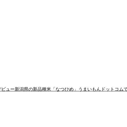
年デビュー新潟県の新品種米「なつひめ」うまいもんドットコム