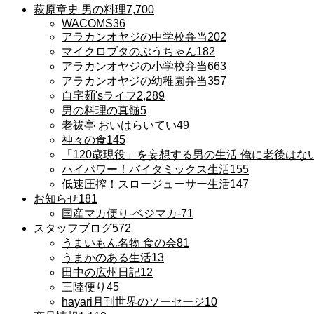
萩原章史 男の料理
7,700
WACOMS
36
アラカンオヤジの中学校弁当
202
マイクロブタのぶうちゃん
182
アラカンオヤジの小学校弁当
663
アラカンオヤジの幼稚園弁当
357
自宅麺'sライフ
2,289
男の料理の真髄
5
老祓亭 おいはらいてい
49
神々の食
145
「120歳現役」を妄想する男の生活 俺に老後はな
ハイパワー！バイタミックス生活
155
低速圧搾！スロージューサー生活
147
お知らせ
181
国産マカ便り-ベジマカ-
71
スタッフブログ
572
うまいもん名物 食の会
81
うまかのある生活
13
田中の広州日記
12
三陸便り
45
hayari月刊世界のソーセージ
10