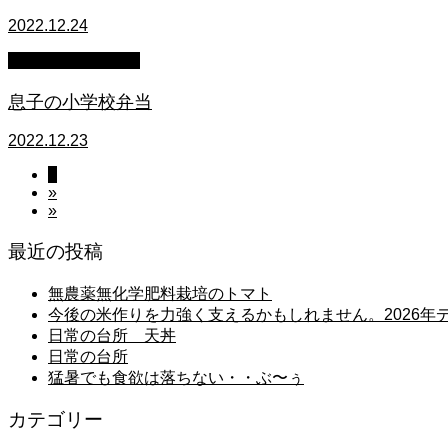
2022.12.24
萩原章史 男の料理
息子の小学校弁当
2022.12.23
1
»
»
最近の投稿
無農薬無化学肥料栽培のトマト
今後の米作りを力強く支えるかもしれません。2026
日常の台所 天丼
日常の台所
猛暑でも食欲は落ちない・・ぶ〜ぅ
カテゴリー