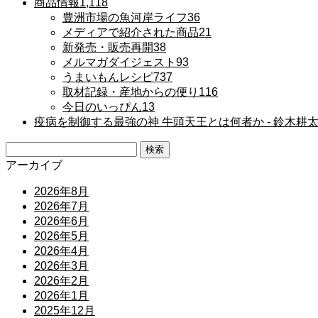
商品情報
1,118
豊洲市場の魚河岸ライフ
36
メディアで紹介された商品
21
新発売・販売再開
38
メルマガダイジェスト
93
うまいもんレシピ
737
取材記録・産地からの便り
116
今日のいっぴん
13
疫病を制御する最強の神 牛頭天王とは何者か ‐ 鈴木耕
検
索:
アーカイブ
2026年8月
2026年7月
2026年6月
2026年5月
2026年4月
2026年3月
2026年2月
2026年1月
2025年12月