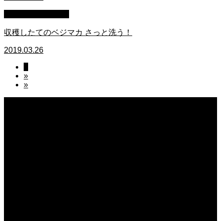
萩原章史 男の料理
収穫したてのベジマカ さっと洗う！
2019.03.26
1
»
»
2026.08.07
無農薬無化学肥料栽培のトマト
2026.08.07
今後の米作りを力強く支えるかもしれません。2026年デビュー新潟県の新品種
米「なつひめ」うまいもんドットコムで取り扱い開始！
2026.08.07
日常の台所 天丼
2026.08.06