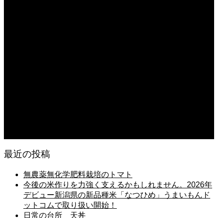
日常の台所
2026.08.06
猛暑でも食欲は落ちない・・ぶ〜ぅ
2026.08.06
日常の台所 天丼
2026.08.05
朝の畑 メロン 林檎 ソーセージ
2026.08.05
日常の台所 タンシチュー
最近の投稿
無農薬無化学肥料栽培のトマト
今後の米作りを力強く支えるかもしれません。2026年
デビュー新潟県の新品種米「なつひめ」うまいもんド
ットコムで取り扱い開始！
日常の台所 天丼