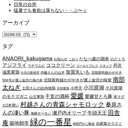
日常の台所
猛暑でも食欲は落ちない・・ぶ〜ぅ
アーカイブ
ア
ー
タグ
カ
イ
ANAORI_kakugama
ブ
たなべ森の鶏舎
のどくろ
お知らせ
こみつ
アジフライ
ココクリーン
丹沢
ウチワエビ
コールドプレス
スタッフ
加賀丸いも
滋黒軍鶏
内藤さんの山羊
北陸新幹線かがやき
今月の新発売
南部
北陸新幹線かがやきが運ぶ金沢の味覚
504号が運ぶ金沢の海の幸
太ねぎ
小川原湖
小川原湖
小伴天
土田さんの比内地鶏
天領軍鶏
愛媛
干支の酒杯
愛媛甘とろ豚
のモクズガニ
山王軍鶏
本マグ
村越さんの青森シャモロック
桑原さ
ロ1本買い
田舎
んの凄い豚
瀬戸内オリーブ
牛頭天王
海峡サーモン
緑の一番星
庵
築地朝市
自家製カラスミ
肉部門のご馳走