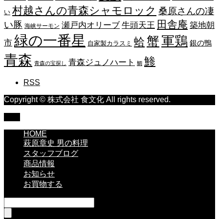
村越さんの青森シャモロック
桑原さんの凄
い
田舎庵
い豚
瀬戸内オリーブ
牛頭天王
築地朝
海峡サーモン
緑の一番星
蟹
軍鶏
蛤
市
銀の鴨
自家製カラスミ
青森
鯵
青森ジュノハート
青森の宝探し
鯛
RSS
Copyright © 株式会社 食文化 All rights reserved.
TOP
HOME
萩原章史 男の料理
スタッフブログ
商品情報
お知らせ
お買物する