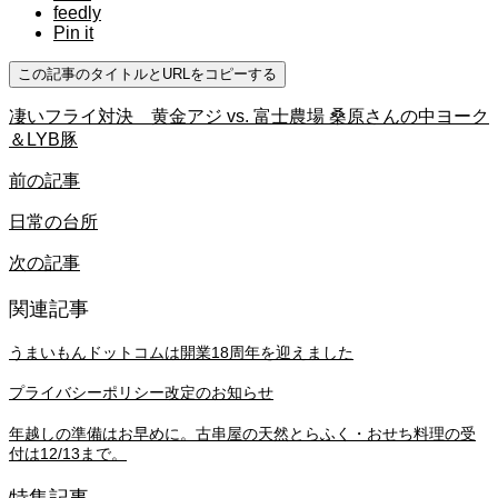
feedly
Pin it
この記事のタイトルとURLをコピーする
凄いフライ対決 黄金アジ vs. 富士農場 桑原さんの中ヨーク
＆LYB豚
前の記事
日常の台所
次の記事
関連記事
うまいもんドットコムは開業18周年を迎えました
プライバシーポリシー改定のお知らせ
年越しの準備はお早めに。古串屋の天然とらふく・おせち料理の受
付は12/13まで。