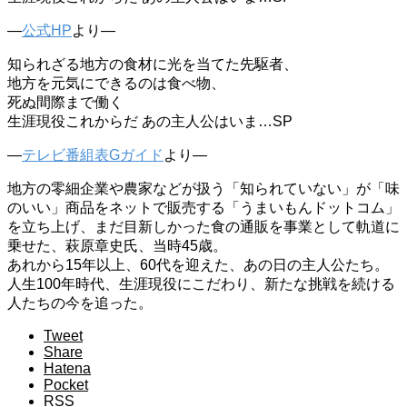
—
公式HP
より—
知られざる地方の食材に光を当てた先駆者、
地方を元気にできるのは食べ物、
死ぬ間際まで働く
生涯現役これからだ あの主人公はいま…SP
—
テレビ番組表Gガイド
より—
地方の零細企業や農家などが扱う「知られていない」が「味
のいい」商品をネットで販売する「うまいもんドットコム」
を立ち上げ、まだ目新しかった食の通販を事業として軌道に
乗せた、萩原章史氏、当時45歳。
あれから15年以上、60代を迎えた、あの日の主人公たち。
人生100年時代、生涯現役にこだわり、新たな挑戦を続ける
人たちの今を追った。
Tweet
Share
Hatena
Pocket
RSS