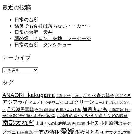
最近の投稿
日常の台所
猛暑でも食欲は落ちない・・ぶ〜ぅ
日常の台所 天丼
朝の畑 メロン 林檎 ソーセージ
日常の台所 タンシチュー
アーカイブ
ア
ー
タグ
カ
イ
ANAORI_kakugama
ブ
たなべ森の鶏舎
のどくろ
お知らせ
こみつ
アジフライ
ココクリーン
イエノミ
ウチワエビ
コールドプレス
スタッ
加賀丸いも
丹沢滋黒軍鶏
内藤さんの山羊
北陸新幹線か
フ
今月の新発売
北陸新幹線かがやきが運ぶ金沢の味覚
がやき504号が運ぶ金沢の海の幸
南部太ねぎ
小川原湖のモク
小伴天
土田さんの比内地鶏
天領軍鶏
愛媛
干支の酒杯
愛媛甘とろ豚
ズガニ
山王軍鶏
本マグロ1本買