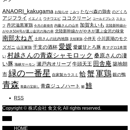
イ
ANAORI_kakugama
ブ
たなべ森の鶏舎
のどくろ
お知らせ
こみつ
アジフライ
ココクリーン
イエノミ
ウチワエビ
コールドプレス
スタッ
加賀丸いも
丹沢滋黒軍鶏
内藤さんの山羊
北陸新幹線か
フ
今月の新発売
北陸新幹線かがやきが運ぶ金沢の味覚
がやき504号が運ぶ金沢の海の幸
南部太ねぎ
小川原湖のモク
小伴天
土田さんの比内地鶏
天領軍鶏
愛媛
干支の酒杯
愛媛甘とろ豚
ズガニ
山王軍鶏
本マグロ1本買
村越さんの青森シャモロック
桑原さんの凄
い
田舎庵
い豚
瀬戸内オリーブ
牛頭天王
築地朝
海峡サーモン
緑の一番星
蟹
軍鶏
蛤
市
銀の鴨
自家製カラスミ
青森
鯵
青森ジュノハート
青森の宝探し
鯛
RSS
Copyright © 株式会社 食文化 All rights reserved.
TOP
HOME