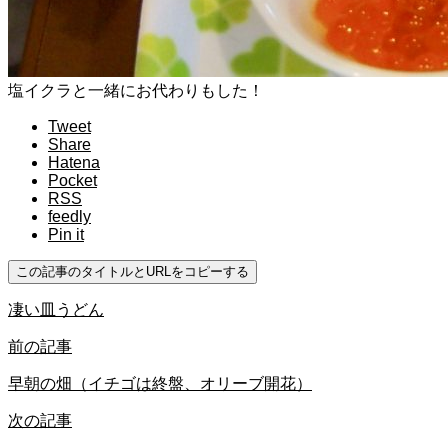
塩イクラと一緒にお代わりもした！
Tweet
Share
Hatena
Pocket
RSS
feedly
Pin it
この記事のタイトルとURLをコピーする
凄い皿うどん
前の記事
早朝の畑（イチゴは終盤、オリーブ開花）
次の記事