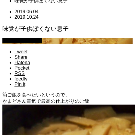
味覚が子供ぽくない息子
2019.06.04
2019.10.24
味覚が子供ぽくない息子
萩原章史 男の料理
Tweet
Share
Hatena
Pocket
RSS
feedly
Pin it
筍ご飯を食べたいというので、
かまどさん電気で最高の仕上がりのご飯