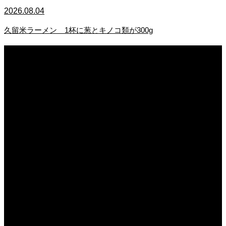
2026.08.04
久留米ラーメン 1杯に葱とキノコ類が300g
2026.08.05
朝の畑 メロン 林檎 ソーセージ
2026.08.05
日常の台所 タンシチュー
2026.08.04
久留米ラーメン 1杯に葱とキノコ類が300g
2026.08.04
猛暑が続き狂い咲き
2026.08.03
日常の食
2026.08.03