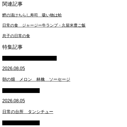
関連記事
鰹の漬けちらし寿司 吸い物は蛤
日常の食 ジャージー牛ランプ・久留米豊ご飯
息子の日常の食
特集記事
マイクロブタのぶうちゃん
2026.08.05
朝の畑 メロン 林檎 ソーセージ
萩原章史 男の料理
2026.08.05
日常の台所 タンシチュー
萩原章史 男の料理