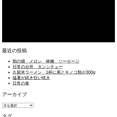
朝の畑仕事
2026.08.02
息子の中学校弁当 成田空港に向かう
2026.08.02
日常の台所
最近の投稿
朝の畑 メロン 林檎 ソーセージ
日常の台所 タンシチュー
久留米ラーメン 1杯に葱とキノコ類が300g
猛暑が続き狂い咲き
日常の食
アーカイブ
ア
ー
タグ
カ