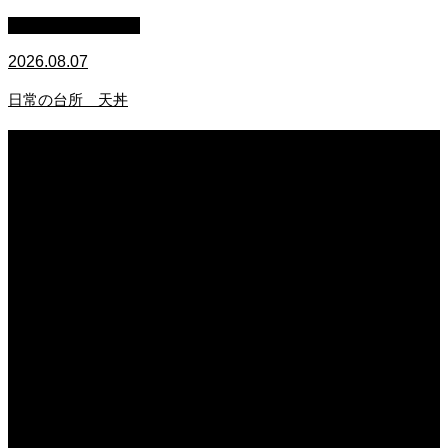
萩原章史 男の料理
2026.08.07
日常の台所 天丼
2026.08.07
無農薬無化学肥料栽培のトマト
2026.08.07
今後の米作りを力強く支えるかもしれません。2026年デビュー新潟県の新品種
米「なつひめ」うまいもんドットコムで取り扱い開始！
2026.08.07
日常の台所 天丼
2026.08.06
日常の台所
2026.08.06