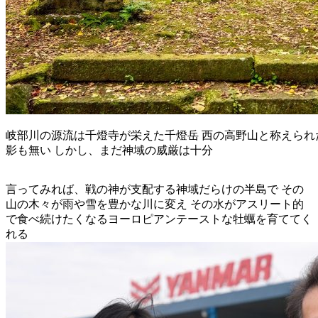
岐部川の源流は千燈寺が栄えた千燈岳 西の高野山と称えら
影も無い しかし、まだ神域の威厳は十分
言ってみれば、戦の神が支配する神域だらけの半島で その
山の木々が雨や雪を豊かな川に変え その水がアスリート的
で食べ続けたくなるヨーロピアンテーストな牡蠣を育ててく
れる