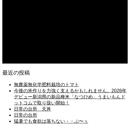
猛暑でも食欲は落ちない・・ぶ〜ぅ
2026.08.06
日常の台所 天丼
2026.08.05
朝の畑 メロン 林檎 ソーセージ
2026.08.05
日常の台所 タンシチュー
最近の投稿
無農薬無化学肥料栽培のトマト
今後の米作りを力強く支えるかもしれません。2026年
デビュー新潟県の新品種米「なつひめ」うまいもんド
ットコムで取り扱い開始！
日常の台所 天丼
日常の台所
猛暑でも食欲は落ちない・・ぶ〜ぅ