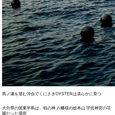
馬ノ瀬を望む沖合でくにさきOYSTERは清らかに育つ
大分県の国東半島は、戦の神 八幡様の総本山 宇佐神宮の荘
園だった場所