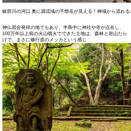
岐部川の河口 奥に源流域の千燈岳が見える！神域から流れる
神仏習合発祥の地でもあり、半島中に神社や寺が点在し、
100万年以上前の火山噴火でできた土地は、森林と岩山だら
けで、まさに修行道のメッカという感じ