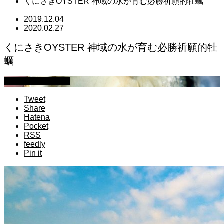
くにさきOYSTER 神域の水が育む必勝祈願的牡蠣
2019.12.04
2020.02.27
くにさきOYSTER 神域の水が育む必勝祈願的牡
蠣
萩原章史 男の料理
Tweet
Share
Hatena
Pocket
RSS
feedly
Pin it