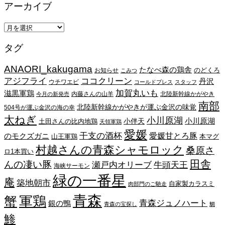
アーカイブ
ア
ー
タグ
カ
イ
ANAORI_kakugama
ブ
たなべ森の鶏舎
のどくろ
お知らせ
こみつ
アジフライ
ココクリーン
丹沢
ウチワエビ
コールドプレス
スタッフ
加賀丸いも
滋黒軍鶏
内藤さんの山羊
北陸新幹線かがやき
今月の新発売
南部
北陸新幹線かがやきが運ぶ金沢の味覚
504号が運ぶ金沢の海の幸
太ねぎ
小川原湖
小川原湖
小伴天
土田さんの比内地鶏
天領軍鶏
愛媛
干支の酒杯
愛媛甘とろ豚
のモクズガニ
山王軍鶏
本マグ
村越さんの青森シャモロック
桑原さ
ロ1本買い
田舎
んの凄い豚
瀬戸内オリーブ
牛頭天王
海峡サーモン
緑の一番星
庵
築地朝市
自家製カラスミ
肉部門のご馳走
青森
蟹
軍鶏
青森ジュノハート
銀の鴨
青森の宝探し
鯛
鯵