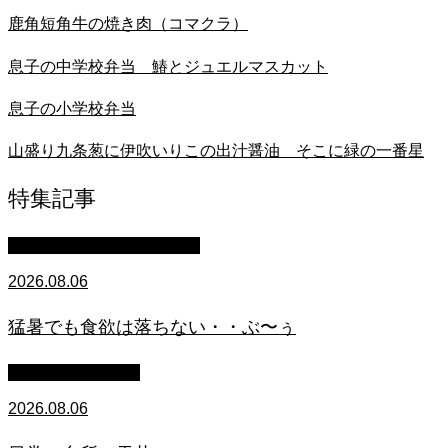
鹿角短角牛の焼き肉（コマクラ）
息子の中学校弁当 鰆とジュエルマスカット
息子の小学校弁当
山盛り九条葱に伊吹いりこの出汁醤油 そこに緑の一番星
特集記事
マイクロブタのぶうちゃん
2026.08.06
猛暑でも食欲は落ちない・・ぶ〜ぅ
萩原章史 男の料理
2026.08.06