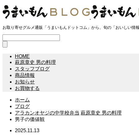
お取り寄せグルメ通販「うまいもんドットコム」から、旬の「おいしい情
HOME
萩原章史 男の料理
スタッフブログ
商品情報
お知らせ
お買物する
ホーム
ブログ
アラカンオヤジの中学校弁当
萩原章史 男の料理
男子の価値観
2025.11.13