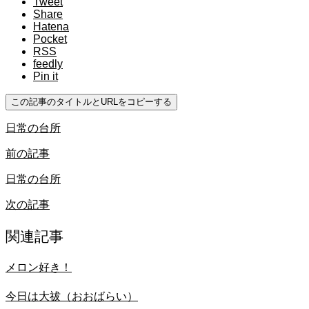
Tweet
Share
Hatena
Pocket
RSS
feedly
Pin it
この記事のタイトルとURLをコピーする
日常の台所
前の記事
日常の台所
次の記事
関連記事
メロン好き！
今日は大祓（おおばらい）