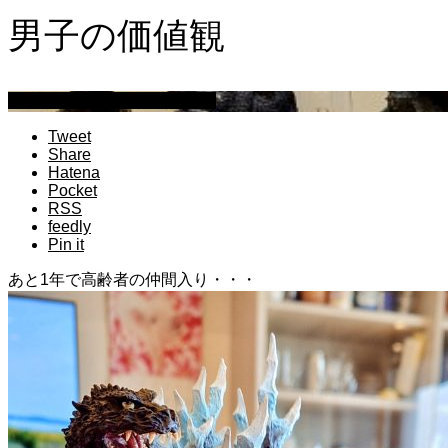
男子の価値観
アラカンオヤジの中学校弁当
Tweet
Share
Hatena
Pocket
RSS
feedly
Pin it
あと1年で高齢者の仲間入り・・・