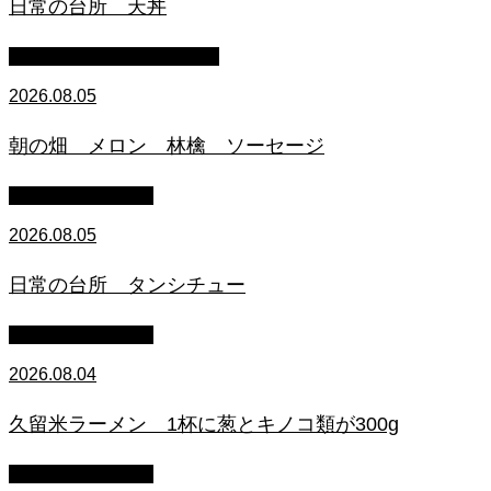
日常の台所 天丼
マイクロブタのぶうちゃん
2026.08.05
朝の畑 メロン 林檎 ソーセージ
萩原章史 男の料理
2026.08.05
日常の台所 タンシチュー
萩原章史 男の料理
2026.08.04
久留米ラーメン 1杯に葱とキノコ類が300g
萩原章史 男の料理