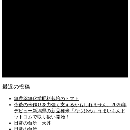
2026.08.06
猛暑でも食欲は落ちない・・ぶ〜ぅ
2026.08.06
日常の台所 天丼
2026.08.05
朝の畑 メロン 林檎 ソーセージ
2026.08.05
日常の台所 タンシチュー
最近の投稿
無農薬無化学肥料栽培のトマト
今後の米作りを力強く支えるかもしれません。2026年
デビュー新潟県の新品種米「なつひめ」うまいもんド
ットコムで取り扱い開始！
日常の台所 天丼
日常の台所