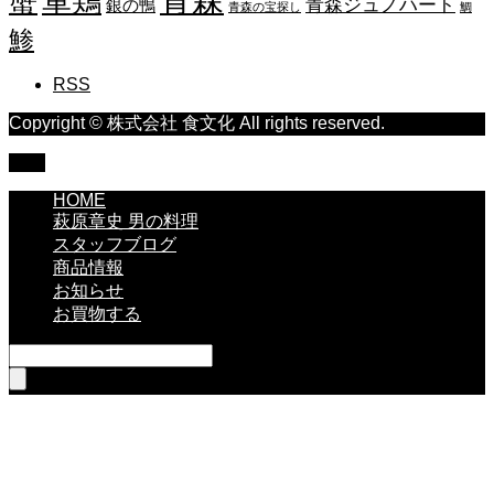
蟹
軍鶏
青森ジュノハート
銀の鴨
青森の宝探し
鯛
鯵
RSS
Copyright © 株式会社 食文化 All rights reserved.
TOP
HOME
萩原章史 男の料理
スタッフブログ
商品情報
お知らせ
お買物する