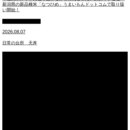
新潟県の新品種米「なつひめ」うまいもんドットコムで取り扱
い開始！
萩原章史 男の料理
2026.08.07
日常の台所 天丼
2026.08.07
無農薬無化学肥料栽培のトマト
2026.08.07
今後の米作りを力強く支えるかもしれません。2026年デビュー新潟県の新品種
米「なつひめ」うまいもんドットコムで取り扱い開始！
2026.08.07
日常の台所 天丼
2026.08.06
日常の台所