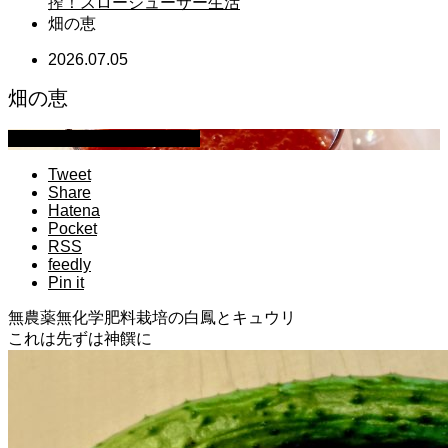
搾！スロージューサー生活
畑の恵
2026.07.05
畑の恵
マイクロブタのぶうちゃん
Tweet
Share
Hatena
Pocket
RSS
feedly
Pin it
無農薬無化学肥料栽培の白鳳とキュウリ
これは先ずは神饌に