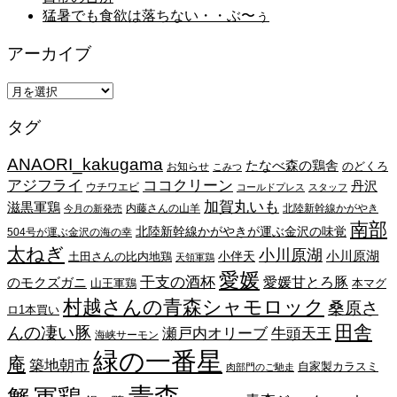
猛暑でも食欲は落ちない・・ぶ〜ぅ
アーカイブ
ア
ー
タグ
カ
イ
ANAORI_kakugama
ブ
たなべ森の鶏舎
のどくろ
お知らせ
こみつ
アジフライ
ココクリーン
丹沢
ウチワエビ
コールドプレス
スタッフ
加賀丸いも
滋黒軍鶏
内藤さんの山羊
北陸新幹線かがやき
今月の新発売
南部
北陸新幹線かがやきが運ぶ金沢の味覚
504号が運ぶ金沢の海の幸
太ねぎ
小川原湖
小川原湖
小伴天
土田さんの比内地鶏
天領軍鶏
愛媛
干支の酒杯
愛媛甘とろ豚
のモクズガニ
山王軍鶏
本マグ
村越さんの青森シャモロック
桑原さ
ロ1本買い
田舎
んの凄い豚
瀬戸内オリーブ
牛頭天王
海峡サーモン
緑の一番星
庵
築地朝市
自家製カラスミ
肉部門のご馳走
青森