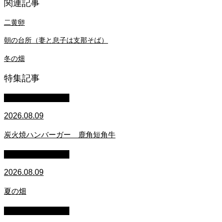
関連記事
二黄卵
朝の台所（妻と息子は支那そば）
冬の畑
特集記事
萩原章史 男の料理
2026.08.09
炭火焼ハンバーガー 鹿角短角牛
萩原章史 男の料理
2026.08.09
夏の畑
萩原章史 男の料理