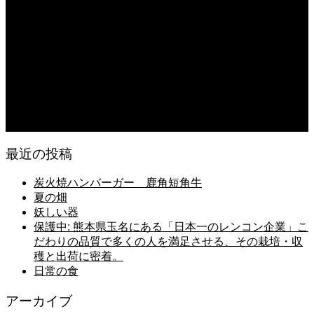
無農薬無化学肥料栽培のトマト
2026.08.07
今後の米作りを力強く支えるかもしれません。2026年デビュー新潟県の新品種
米「なつひめ」うまいもんドットコムで取り扱い開始！
2026.08.06
日常の台所
最近の投稿
炭火焼ハンバーガー 鹿角短角牛
夏の畑
妖しい器
保護中: 熊本県玉名にある「日本一のレンコン企業」こ
だわりの品質で多くの人を満足させる、その栽培・収
穫と出荷に密着。
日常の食
アーカイブ