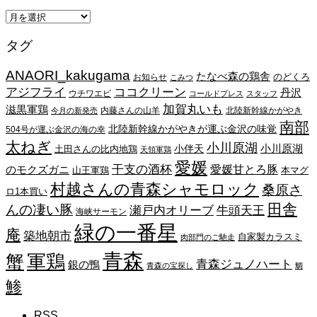
ア
ー
タグ
カ
イ
ANAORI_kakugama
ブ
たなべ森の鶏舎
のどくろ
お知らせ
こみつ
アジフライ
ココクリーン
丹沢
ウチワエビ
コールドプレス
スタッフ
加賀丸いも
滋黒軍鶏
内藤さんの山羊
北陸新幹線かがやき
今月の新発売
南部
北陸新幹線かがやきが運ぶ金沢の味覚
504号が運ぶ金沢の海の幸
太ねぎ
小川原湖
小川原湖
小伴天
土田さんの比内地鶏
天領軍鶏
愛媛
干支の酒杯
愛媛甘とろ豚
のモクズガニ
山王軍鶏
本マグ
村越さんの青森シャモロック
桑原さ
ロ1本買い
田舎
んの凄い豚
瀬戸内オリーブ
牛頭天王
海峡サーモン
緑の一番星
庵
築地朝市
自家製カラスミ
肉部門のご馳走
青森
蟹
軍鶏
青森ジュノハート
銀の鴨
青森の宝探し
鯛
鯵
RSS