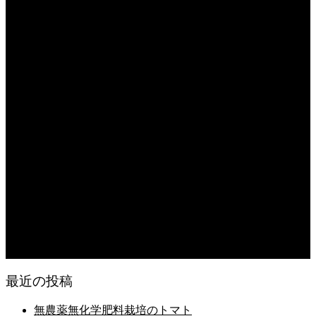
日常の台所 天丼
2026.08.06
日常の台所
2026.08.06
猛暑でも食欲は落ちない・・ぶ〜ぅ
2026.08.06
日常の台所 天丼
2026.08.05
朝の畑 メロン 林檎 ソーセージ
2026.08.05
日常の台所 タンシチュー
最近の投稿
無農薬無化学肥料栽培のトマト