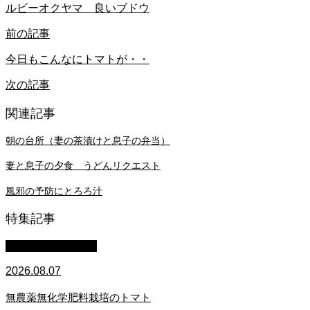
ルビーオクヤマ 良いブドウ
前の記事
今日もこんなにトマトが・・
次の記事
関連記事
朝の台所（妻の茶漬けと息子の弁当）
妻と息子の夕食 うどんリクエスト
風邪の予防にとろろ汁
特集記事
萩原章史 男の料理
2026.08.07
無農薬無化学肥料栽培のトマト