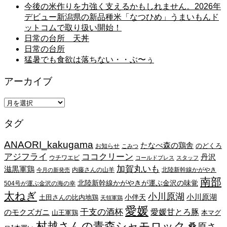
今後の米作りを力強く支えるかもしれません。2026年
デビュー新潟県の新品種米「なつひめ」うまいもんド
ットコムで取り扱い開始！
日常の台所 天丼
日常の台所
猛暑でも食欲は落ちない・・ぶ〜ぅ
アーカイブ
ア
ー
タグ
カ
イ
ANAORI_kakugama
ブ
たなべ森の鶏舎
のどくろ
お知らせ
こみつ
アジフライ
ココクリーン
丹沢
ウチワエビ
コールドプレス
スタッフ
加賀丸いも
滋黒軍鶏
内藤さんの山羊
北陸新幹線かがやき
今月の新発売
南部
北陸新幹線かがやきが運ぶ金沢の味覚
504号が運ぶ金沢の海の幸
太ねぎ
小川原湖
小川原湖
小伴天
土田さんの比内地鶏
天領軍鶏
愛媛
干支の酒杯
愛媛甘とろ豚
のモクズガニ
山王軍鶏
本マグ
村越さんの青森シャモロック
桑原さ