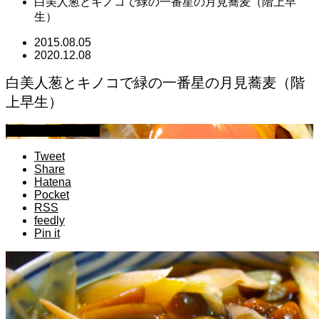
白美人葱とキノコで緑の一番星の月見蕎麦（階上早
生）
2015.08.05
2020.12.08
白美人葱とキノコで緑の一番星の月見蕎麦（階
上早生）
萩原章史 男の料理
Tweet
Share
Hatena
Pocket
RSS
feedly
Pin it