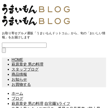
お取り寄せグルメ通販「うまいもんドットコム」から、旬の「おいしい情
報」をお届けします
HOME
萩原章史 男の料理
スタッフブログ
商品情報
お知らせ
お買物する
ホーム
ブログ
萩原章史 男の料理
自宅麺'sライフ