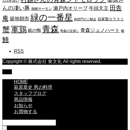
ロ1本買い
田舎
んの凄い豚
瀬戸内オリーブ
牛頭天王
海峡サーモン
緑の一番星
庵
築地朝市
自家製カラスミ
肉部門のご馳走
青森
蟹
軍鶏
青森ジュノハート
銀の鴨
青森の宝探し
鯛
鯵
RSS
Copyright © 株式会社 食文化 All rights reserved.
TOP
HOME
萩原章史 男の料理
スタッフブログ
商品情報
お知らせ
お買物する