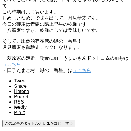
て、
この時期はよく買います。
しめじとなめこで味を出して、月見蕎麦です。
今日の蕎麦は青森の階上早生の乾麺です。
二八蕎麦ですが、乾麺にしては美味しいです。
そして、圧倒的存在感の緑の一番星！
月見蕎麦も御馳走チックになります。
・萩原家の定番、朝食に麺！うまいもんドットコムの麺類は
→こちら
・田子たまご村「緑の一番星」は
→こちら
Tweet
Share
Hatena
Pocket
RSS
feedly
Pin it
この記事のタイトルとURLをコピーする