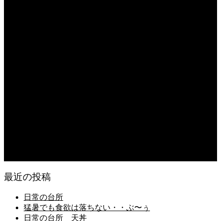
2026.08.05
朝の畑 メロン 林檎 ソーセージ
2026.08.05
日常の台所 タンシチュー
2026.08.04
久留米ラーメン 1杯に葱とキノコ類が300g
2026.08.04
猛暑が続き狂い咲き
2026.08.03
日常の食
最近の投稿
日常の台所
猛暑でも食欲は落ちない・・ぶ〜ぅ
日常の台所 天丼