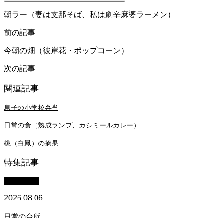
朝ラー（妻は支那そば、私は劇辛麻婆ラーメン）
前の記事
今朝の畑（彼岸花・ポップコーン）
次の記事
関連記事
息子の小学校弁当
日常の食（熟成ランプ、カシミールカレー）
桃（白鳳）の摘果
特集記事
WACOMS
2026.08.06
日常の台所