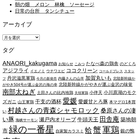
朝の畑 メロン 林檎 ソーセージ
日常の台所 タンシチュー
アーカイブ
ア
ー
タグ
カ
イ
ANAORI_kakugama
ブ
たなべ森の鶏舎
のどくろ
お知らせ
こみつ
アジフライ
ココクリーン
イエノミ
ウチワエビ
コールドプレス
スタッ
加賀丸いも
丹沢滋黒軍鶏
内藤さんの山羊
北陸新幹線か
フ
今月の新発売
北陸新幹線かがやきが運ぶ金沢の味覚
がやき504号が運ぶ金沢の海の幸
南部太ねぎ
小川原湖のモク
小伴天
土田さんの比内地鶏
天領軍鶏
愛媛
干支の酒杯
愛媛甘とろ豚
ズガニ
山王軍鶏
本マグロ1本買
村越さんの青森シャモロック
桑原さんの凄
い
田舎庵
い豚
瀬戸内オリーブ
牛頭天王
築地朝
海峡サーモン
緑の一番星
蟹
軍鶏
蛤
市
銀の鴨
自家製カラスミ