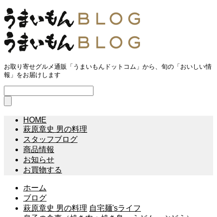
お取り寄せグルメ通販「うまいもんドットコム」から、旬の「おいしい情
報」をお届けします
HOME
萩原章史 男の料理
スタッフブログ
商品情報
お知らせ
お買物する
ホーム
ブログ
萩原章史 男の料理
自宅麺'sライフ