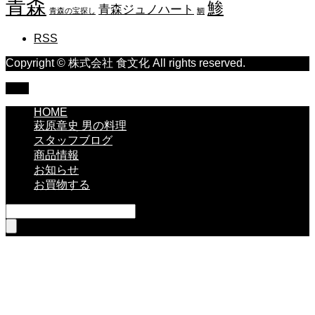
青森
鯵
青森ジュノハート
青森の宝探し
鯛
RSS
Copyright © 株式会社 食文化 All rights reserved.
TOP
HOME
萩原章史 男の料理
スタッフブログ
商品情報
お知らせ
お買物する