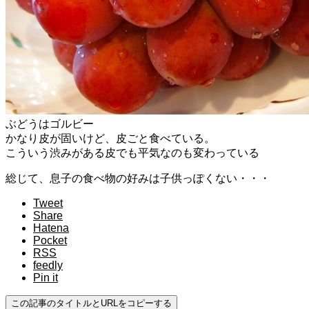
ぶどうはゴルビー
かなり皮が固いけど、皮ごと食べている。
こういう渋みがある皮でも平気なのも変わっている
総じて、息子の食べ物の好みは子供っぽくない・・・
Tweet
Share
Hatena
Pocket
RSS
feedly
Pin it
この記事のタイトルとURLをコピーする