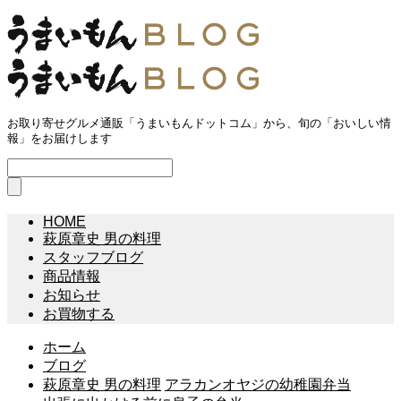
お取り寄せグルメ通販「うまいもんドットコム」から、旬の「おいしい情
報」をお届けします
HOME
萩原章史 男の料理
スタッフブログ
商品情報
お知らせ
お買物する
ホーム
ブログ
萩原章史 男の料理
アラカンオヤジの幼稚園弁当