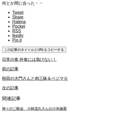
何とか間に合った・・
Tweet
Share
Hatena
Pocket
RSS
feedly
Pin it
この記事のタイトルとURLをコピーする
日常の食 外食には負けない！
前の記事
秋田の大門さんと肉三昧＆ベジマカ
次の記事
関連記事
神々のご馳走 小林茂久さんの小布施栗