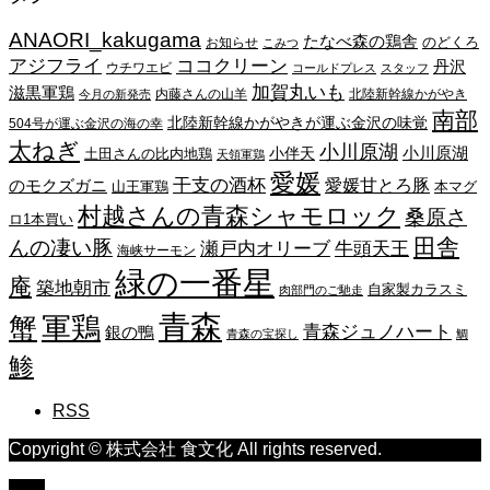
イ
ANAORI_kakugama
ブ
たなべ森の鶏舎
のどくろ
お知らせ
こみつ
アジフライ
ココクリーン
丹沢
ウチワエビ
コールドプレス
スタッフ
加賀丸いも
滋黒軍鶏
内藤さんの山羊
北陸新幹線かがやき
今月の新発売
南部
北陸新幹線かがやきが運ぶ金沢の味覚
504号が運ぶ金沢の海の幸
太ねぎ
小川原湖
小川原湖
小伴天
土田さんの比内地鶏
天領軍鶏
愛媛
干支の酒杯
愛媛甘とろ豚
のモクズガニ
山王軍鶏
本マグ
村越さんの青森シャモロック
桑原さ
ロ1本買い
田舎
んの凄い豚
瀬戸内オリーブ
牛頭天王
海峡サーモン
緑の一番星
庵
築地朝市
自家製カラスミ
肉部門のご馳走
青森
蟹
軍鶏
青森ジュノハート
銀の鴨
青森の宝探し
鯛
鯵
RSS
Copyright © 株式会社 食文化 All rights reserved.
TOP