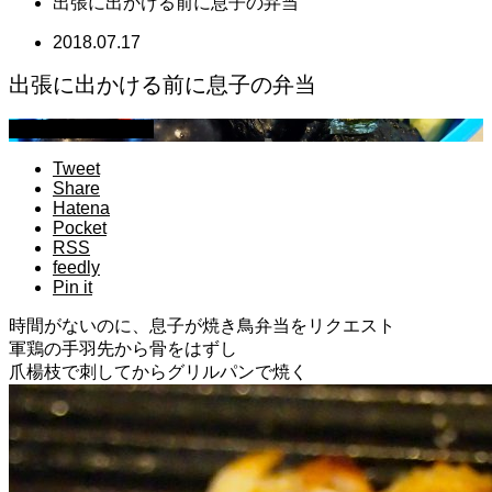
出張に出かける前に息子の弁当
2018.07.17
出張に出かける前に息子の弁当
萩原章史 男の料理
Tweet
Share
Hatena
Pocket
RSS
feedly
Pin it
時間がないのに、息子が焼き鳥弁当をリクエスト
軍鶏の手羽先から骨をはずし
爪楊枝で刺してからグリルパンで焼く