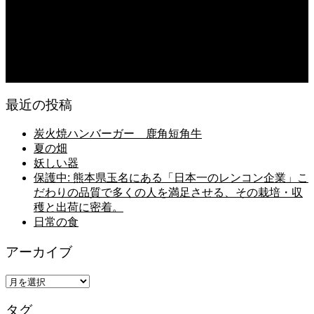
今後の米作りを力強く支えるかもしれません。2026年デビュー新潟県の新品種
米「なつひめ」うまいもんドットコムで取り扱い開始！
2026.08.06
日常の台所
最近の投稿
炭火焼ハンバーガー 鹿角短角牛
夏の畑
妖しい器
保護中: 熊本県玉名にある「日本一のレンコン企業」こ
だわりの品質で多くの人を満足させる、その栽培・収
穫と出荷に密着。
日常の食
アーカイブ
ア
ー
タグ
カ