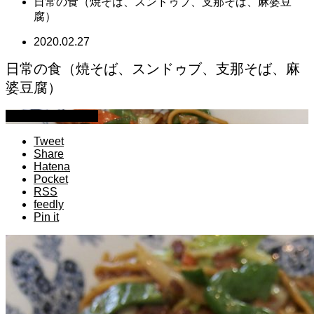
日常の食（焼そば、スンドゥブ、支那そば、麻婆豆
腐）
2020.02.27
日常の食（焼そば、スンドゥブ、支那そば、麻
婆豆腐）
萩原章史 男の料理
Tweet
Share
Hatena
Pocket
RSS
feedly
Pin it