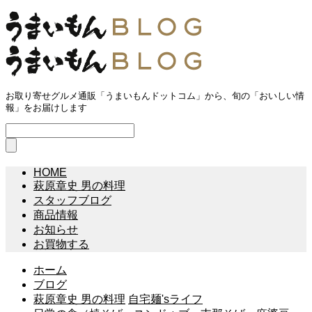
お取り寄せグルメ通販「うまいもんドットコム」から、旬の「おいしい情
報」をお届けします
HOME
萩原章史 男の料理
スタッフブログ
商品情報
お知らせ
お買物する
ホーム
ブログ
萩原章史 男の料理
自宅麺'sライフ