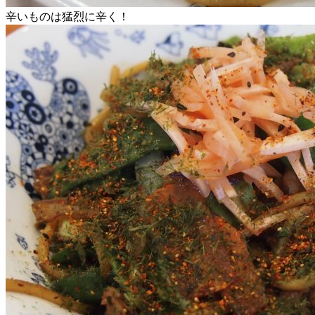
辛いものは猛烈に辛く！