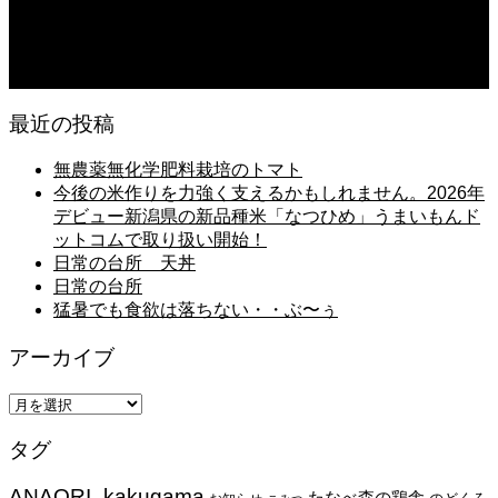
朝の畑 メロン 林檎 ソーセージ
2026.08.05
日常の台所 タンシチュー
最近の投稿
無農薬無化学肥料栽培のトマト
今後の米作りを力強く支えるかもしれません。2026年
デビュー新潟県の新品種米「なつひめ」うまいもんド
ットコムで取り扱い開始！
日常の台所 天丼
日常の台所
猛暑でも食欲は落ちない・・ぶ〜ぅ
アーカイブ
ア
ー
タグ
カ
イ
ANAORI_kakugama
ブ