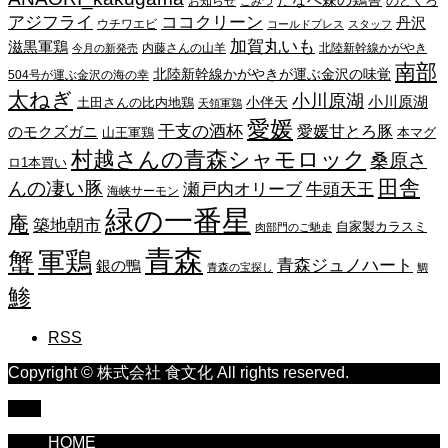
たなべ森の鶏舎
のどくろ
お知らせ
こみつ
アジフライ
ココクリーン
丹沢
ウチワエビ
コールドプレス
スタッフ
加賀丸いも
滋黒軍鶏
内藤さんの山羊
北陸新幹線かがやき
今月の新発売
南部
北陸新幹線かがやきが運ぶ金沢の味覚
504号が運ぶ金沢の海の幸
太ねぎ
小川原湖
小川原湖
小伴天
土田さんの比内地鶏
天領軍鶏
愛媛
干支の酒杯
愛媛甘とろ豚
のモクズガニ
山王軍鶏
本マグ
村越さんの青森シャモロック
桑原さ
ロ1本買い
田舎
んの凄い豚
瀬戸内オリーブ
牛頭天王
海峡サーモン
緑の一番星
庵
築地朝市
自家製カラスミ
肉部門のご馳走
青森
蟹
軍鶏
青森ジュノハート
銀の鴨
青森の宝探し
鯛
鯵
RSS
Copyright © 株式会社 食文化 All rights reserved.
TOP
HOME