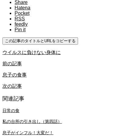
Share
Hatena
Pocket
RSS
feedly
Pin it
この記事のタイトルとURLをコピーする
ウイルスに負けない身体に
前の記事
息子の食事
次の記事
関連記事
日常の食
私の台所の引き出し（第四話）
息子がインフル！大変だ！