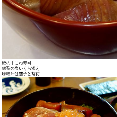
鰹の手こね寿司
銀聖の塩いくら添え
味噌汁は茄子と茗荷