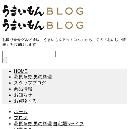
お取り寄せグルメ通販「うまいもんドットコム」から、旬の「おいしい情
報」をお届けします
HOME
萩原章史 男の料理
スタッフブログ
商品情報
お知らせ
お買物する
ホーム
ブログ
萩原章史 男の料理
自宅麺'sライフ