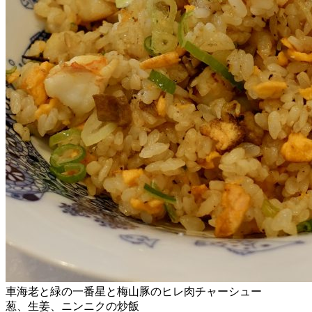
車海老と緑の一番星と梅山豚のヒレ肉チャーシュー
葱、生姜、ニンニクの炒飯