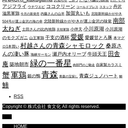
たなべ森の鶏舎
のどくろ
お知らせ
こみつ
アジフライ
ココクリーン
丹沢
ウチワエビ
コールドプレス
スタッフ
加賀丸いも
滋黒軍鶏
内藤さんの山羊
北陸新幹線かがやき
今月の新発売
南部
北陸新幹線かがやきが運ぶ金沢の味覚
504号が運ぶ金沢の海の幸
太ねぎ
小川原湖
小川原湖
小伴天
土田さんの比内地鶏
天領軍鶏
愛媛
干支の酒杯
愛媛甘とろ豚
のモクズガニ
山王軍鶏
本マグ
村越さんの青森シャモロック
桑原さ
ロ1本買い
田舎
んの凄い豚
瀬戸内オリーブ
牛頭天王
海峡サーモン
緑の一番星
庵
築地朝市
自家製カラスミ
肉部門のご馳走
青森
蟹
軍鶏
青森ジュノハート
銀の鴨
青森の宝探し
鯛
鯵
RSS
Copyright © 株式会社 食文化 All rights reserved.
TOP
HOME