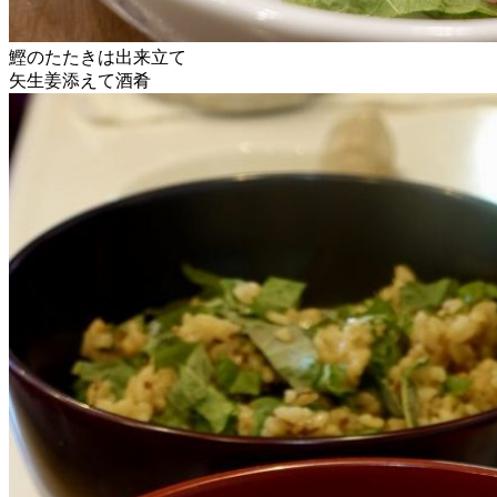
鰹のたたきは出来立て
矢生姜添えて酒肴