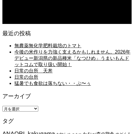
朝の畑 メロン 林檎 ソーセージ
2026.08.05
日常の台所 タンシチュー
最近の投稿
無農薬無化学肥料栽培のトマト
今後の米作りを力強く支えるかもしれません。2026年
デビュー新潟県の新品種米「なつひめ」うまいもんド
ットコムで取り扱い開始！
日常の台所 天丼
日常の台所
猛暑でも食欲は落ちない・・ぶ〜ぅ
アーカイブ
ア
ー
タグ
カ
イ
ANAORI_kakugama
ブ