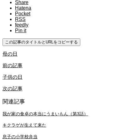
Share
Hatena
Pocket
RSS
feedly
Pin it
この記事のタイトルとURLをコピーする
母の日
前の記事
子供の日
次の記事
関連記事
我が家の食卓の本当にうまいもん（第3話）
キクラゲが生えて来た
息子の小学校弁当