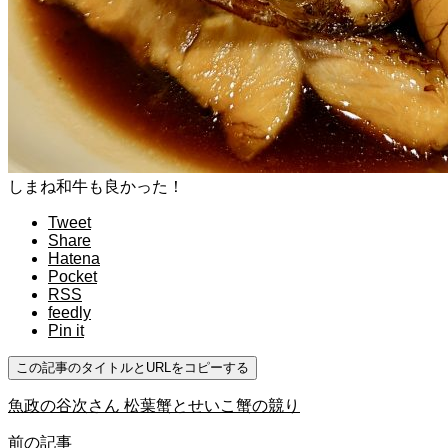
しまね和牛も良かった！
Tweet
Share
Hatena
Pocket
RSS
feedly
Pin it
この記事のタイトルとURLをコピーする
魚政の谷次さん 松葉蟹とせいこ蟹の競り
前の記事