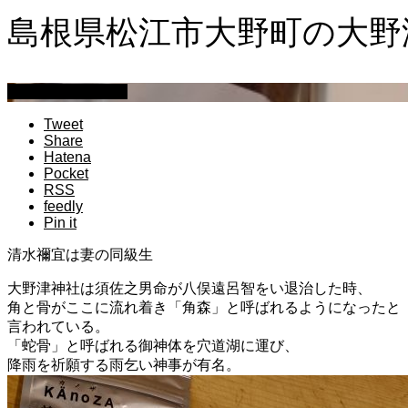
島根県松江市大野町の大野
萩原章史 男の料理
Tweet
Share
Hatena
Pocket
RSS
feedly
Pin it
清水禰宜は妻の同級生
大野津神社は須佐之男命が八俣遠呂智をい退治した時、
角と骨がここに流れ着き「角森」と呼ばれるようになったと
言われている。
「蛇骨」と呼ばれる御神体を穴道湖に運び、
降雨を祈願する雨乞い神事が有名。