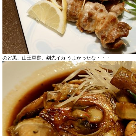
のど黒、山王軍鶏、剣先イカ うまかったな・・・