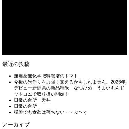
2026.08.06
日常の台所 天丼
2026.08.05
朝の畑 メロン 林檎 ソーセージ
2026.08.05
日常の台所 タンシチュー
最近の投稿
無農薬無化学肥料栽培のトマト
今後の米作りを力強く支えるかもしれません。2026年
デビュー新潟県の新品種米「なつひめ」うまいもんド
ットコムで取り扱い開始！
日常の台所 天丼
日常の台所
猛暑でも食欲は落ちない・・ぶ〜ぅ
アーカイブ