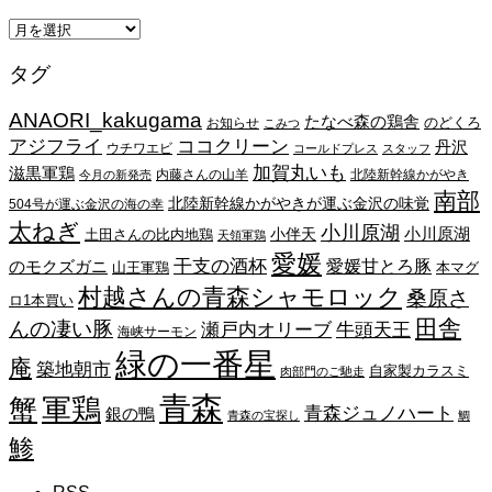
ア
ー
タグ
カ
イ
ANAORI_kakugama
ブ
たなべ森の鶏舎
のどくろ
お知らせ
こみつ
アジフライ
ココクリーン
丹沢
ウチワエビ
コールドプレス
スタッフ
加賀丸いも
滋黒軍鶏
内藤さんの山羊
北陸新幹線かがやき
今月の新発売
南部
北陸新幹線かがやきが運ぶ金沢の味覚
504号が運ぶ金沢の海の幸
太ねぎ
小川原湖
小川原湖
小伴天
土田さんの比内地鶏
天領軍鶏
愛媛
干支の酒杯
愛媛甘とろ豚
のモクズガニ
山王軍鶏
本マグ
村越さんの青森シャモロック
桑原さ
ロ1本買い
田舎
んの凄い豚
瀬戸内オリーブ
牛頭天王
海峡サーモン
緑の一番星
庵
築地朝市
自家製カラスミ
肉部門のご馳走
青森
蟹
軍鶏
青森ジュノハート
銀の鴨
青森の宝探し
鯛
鯵