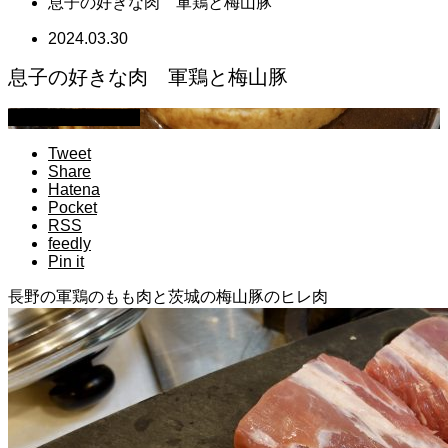
息子の好きな肉 軍鶏と梅山豚
2024.03.30
息子の好きな肉 軍鶏と梅山豚
萩原章史 男の料理
Tweet
Share
Hatena
Pocket
RSS
feedly
Pin it
長野の軍鶏のもも肉と茨城の梅山豚のヒレ肉