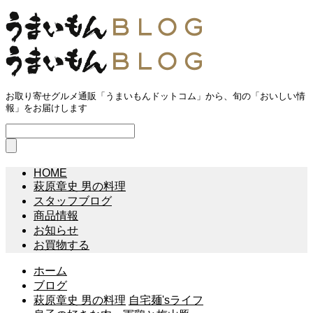
お取り寄せグルメ通販「うまいもんドットコム」から、旬の「おいしい情
報」をお届けします
HOME
萩原章史 男の料理
スタッフブログ
商品情報
お知らせ
お買物する
ホーム
ブログ
萩原章史 男の料理
自宅麺'sライフ