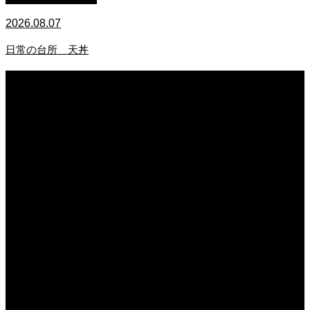
2026.08.07
日常の台所 天丼
2026.08.07
無農薬無化学肥料栽培のトマト
2026.08.07
今後の米作りを力強く支えるかもしれません。2026年デビュー新潟県の新品種
米「なつひめ」うまいもんドットコムで取り扱い開始！
2026.08.07
日常の台所 天丼
2026.08.06
日常の台所
2026.08.06
猛暑でも食欲は落ちない・・ぶ〜ぅ