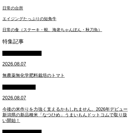
日常の台所
エイジングたっぷりの​短角牛
日常の食（ステーキ・蜆、海老ちゃんぽん・秋刀魚）
特集記事
萩原章史 男の料理
2026.08.07
無農薬無化学肥料栽培のトマト
スタッフブログ
2026.08.07
今後の米作りを力強く支えるかもしれません。2026年デビュー
新潟県の新品種米「なつひめ」うまいもんドットコムで取り扱
い開始！
萩原章史 男の料理