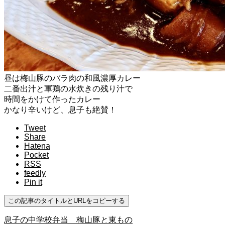
昼は梅山豚のバラ肉の和風濃厚カレー
二番出汁と軍鶏の水炊きの残り汁で
時間をかけて作ったカレー
かなり辛いけど、息子も絶賛！
Tweet
Share
Hatena
Pocket
RSS
feedly
Pin it
この記事のタイトルとURLをコピーする
息子の中学校弁当 梅山豚と東もの