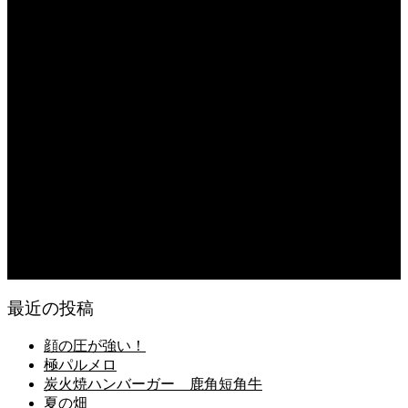
夏の畑
2026.08.08
妖しい器
2026.08.08
保護中: 熊本県玉名にある「日本一のレンコン企業」こだわりの品質で多くの人
を満足させる、その栽培・収穫と出荷に密着。
2026.08.08
日常の食
2026.08.07
無農薬無化学肥料栽培のトマト
最近の投稿
顔の圧が強い！
極パルメロ
炭火焼ハンバーガー 鹿角短角牛
夏の畑