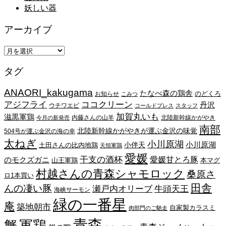
妖しい器
アーカイブ
ア
ー
タグ
カ
イ
ANAORI_kakugama
ブ
たなべ森の鶏舎
のどくろ
お知らせ
こみつ
アジフライ
ココクリーン
丹沢
ウチワエビ
コールドプレス
スタッフ
加賀丸いも
滋黒軍鶏
内藤さんの山羊
北陸新幹線かがやき
今月の新発売
南部
北陸新幹線かがやきが運ぶ金沢の味覚
504号が運ぶ金沢の海の幸
太ねぎ
小川原湖
小川原湖
小伴天
土田さんの比内地鶏
天領軍鶏
愛媛
干支の酒杯
愛媛甘とろ豚
のモクズガニ
山王軍鶏
本マグ
村越さんの青森シャモロック
桑原さ
ロ1本買い
田舎
んの凄い豚
瀬戸内オリーブ
牛頭天王
海峡サーモン
緑の一番星
庵
築地朝市
自家製カラスミ
肉部門のご馳走
青森
蟹
軍鶏