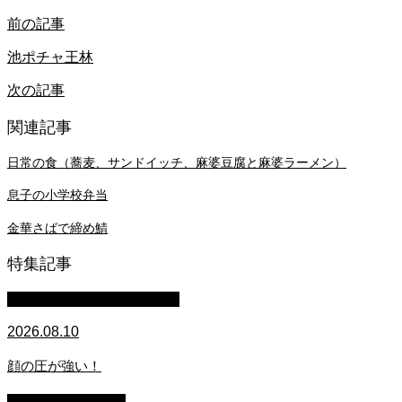
前の記事
池ポチャ王林
次の記事
関連記事
日常の食（蕎麦、サンドイッチ、麻婆豆腐と麻婆ラーメン）
息子の小学校弁当
金華さばで締め鯖
特集記事
マイクロブタのぶうちゃん
2026.08.10
顔の圧が強い！
萩原章史 男の料理