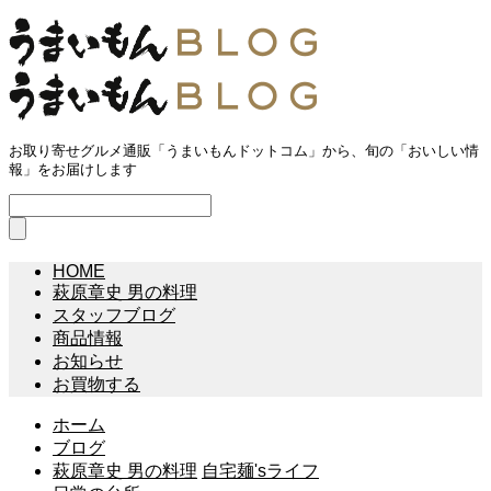
お取り寄せグルメ通販「うまいもんドットコム」から、旬の「おいしい情
報」をお届けします
HOME
萩原章史 男の料理
スタッフブログ
商品情報
お知らせ
お買物する
ホーム
ブログ
萩原章史 男の料理
自宅麺'sライフ