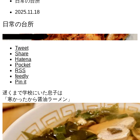
日常の台所
2025.11.18
日常の台所
萩原章史 男の料理
Tweet
Share
Hatena
Pocket
RSS
feedly
Pin it
遅くまで学校にいた息子は
「寒かったから醤油ラーメン」