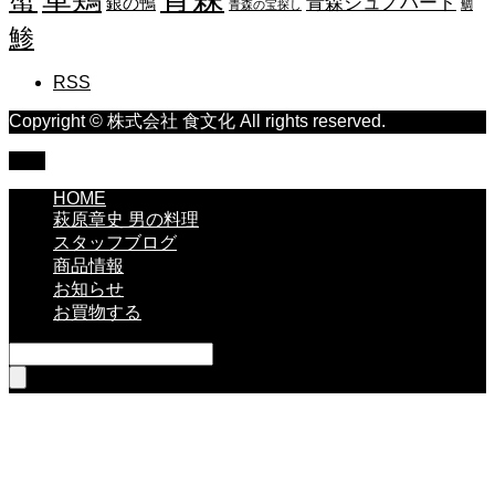
青森ジュノハート
銀の鴨
青森の宝探し
鯛
鯵
RSS
Copyright © 株式会社 食文化 All rights reserved.
TOP
HOME
萩原章史 男の料理
スタッフブログ
商品情報
お知らせ
お買物する