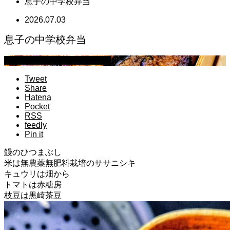
息子の中学校弁当
2026.07.03
息子の中学校弁当
アラカンオヤジの中学校弁当
Tweet
Share
Hatena
Pocket
RSS
feedly
Pin it
鰻のひつまぶし
米は無農薬無肥料栽培のササニシキ
キュウリは畑から
トマトは赤糖房
枝豆は黒崎茶豆