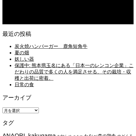
米「なつひめ」うまいもんドットコムで取り扱い開始！
2026.08.06
日常の台所
最近の投稿
炭火焼ハンバーガー 鹿角短角牛
夏の畑
妖しい器
保護中: 熊本県玉名にある「日本一のレンコン企業」こ
だわりの品質で多くの人を満足させる、その栽培・収
穫と出荷に密着。
日常の食
アーカイブ
ア
ー
タグ
カ
イ
ANAORI_kakugama
ブ