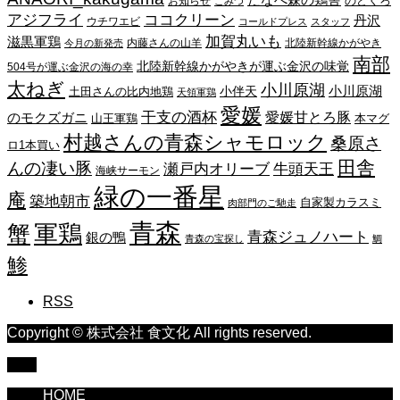
たなべ森の鶏舎
のどくろ
お知らせ
こみつ
アジフライ
ココクリーン
丹沢
ウチワエビ
コールドプレス
スタッフ
加賀丸いも
滋黒軍鶏
内藤さんの山羊
北陸新幹線かがやき
今月の新発売
南部
北陸新幹線かがやきが運ぶ金沢の味覚
504号が運ぶ金沢の海の幸
太ねぎ
小川原湖
小川原湖
小伴天
土田さんの比内地鶏
天領軍鶏
愛媛
干支の酒杯
愛媛甘とろ豚
のモクズガニ
山王軍鶏
本マグ
村越さんの青森シャモロック
桑原さ
ロ1本買い
田舎
んの凄い豚
瀬戸内オリーブ
牛頭天王
海峡サーモン
緑の一番星
庵
築地朝市
自家製カラスミ
肉部門のご馳走
青森
蟹
軍鶏
青森ジュノハート
銀の鴨
青森の宝探し
鯛
鯵
RSS
Copyright © 株式会社 食文化 All rights reserved.
TOP
HOME