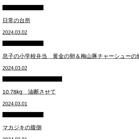
萩原章史 男の料理
日常の台所
2024.03.02
萩原章史 男の料理
息子の小学校弁当 黄金の卵＆梅山豚チャーシューの
2024.03.02
マイクロブタのぶうちゃん
10.78kg 油断させて
2024.03.01
萩原章史 男の料理
マカジキの腹側