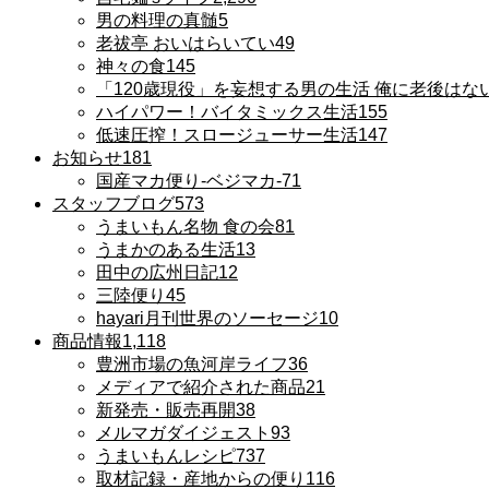
男の料理の真髄
5
老祓亭 おいはらいてい
49
神々の食
145
「120歳現役」を妄想する男の生活 俺に老後はな
ハイパワー！バイタミックス生活
155
低速圧搾！スロージューサー生活
147
お知らせ
181
国産マカ便り-ベジマカ-
71
スタッフブログ
573
うまいもん名物 食の会
81
うまかのある生活
13
田中の広州日記
12
三陸便り
45
hayari月刊世界のソーセージ
10
商品情報
1,118
豊洲市場の魚河岸ライフ
36
メディアで紹介された商品
21
新発売・販売再開
38
メルマガダイジェスト
93
うまいもんレシピ
737
取材記録・産地からの便り
116