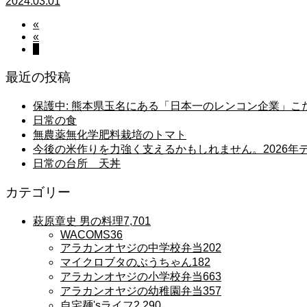
2024.03.01
«
«
4
最近の投稿
保護中: 熊本県玉名にある「日本一のレンコン企業」
日常の食
無農薬無化学肥料栽培のトマト
今後の米作りを力強く支えるかもしれません。2026
日常の台所 天丼
カテゴリー
萩原章史 男の料理
7,701
WACOMS
36
アラカンオヤジの中学校弁当
202
マイクロブタのぶうちゃん
182
アラカンオヤジの小学校弁当
663
アラカンオヤジの幼稚園弁当
357
自宅麺'sライフ
2,290