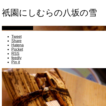
祇園にしむらの八坂の雪 
萩原章史 男の料理
Tweet
Share
Hatena
Pocket
RSS
feedly
Pin it