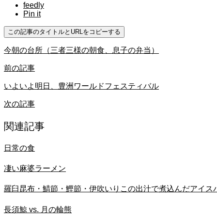
feedly
Pin it
この記事のタイトルとURLをコピーする
今朝の台所（三者三様の朝食、息子の弁当）
前の記事
いよいよ明日、豊洲ワールドフェスティバル
次の記事
関連記事
日常の食
凄い麻婆ラーメン
羅臼昆布・鯖節・鰹節・伊吹いりこの出汁で煮込んだアイス
長須鯨 vs. 月の輪熊