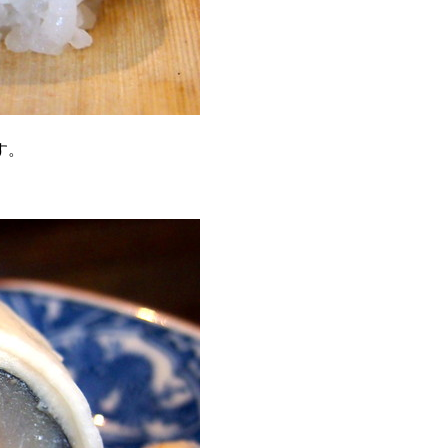
。
す。
、