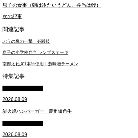
息子の食事（朝は冷たいうどん、弁当は鰻）
次の記事
関連記事
ぶうの鼻の一撃 必殺技
息子の小学校弁当 ランプステーキ
南部太ねぎ1本半使用！葱味噌ラーメン
特集記事
萩原章史 男の料理
2026.08.09
炭火焼ハンバーガー 鹿角短角牛
萩原章史 男の料理
2026.08.09