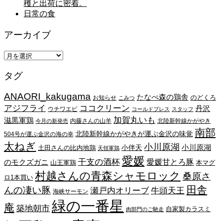
穫と出荷に密着。
日常の食
アーカイブ
ア
ー
タグ
カ
イ
ANAORI_kakugama
ブ
たなべ森の鶏舎
のどくろ
お知らせ
こみつ
アジフライ
ココクリーン
丹沢
ウチワエビ
コールドプレス
スタッフ
加賀丸いも
滋黒軍鶏
内藤さんの山羊
北陸新幹線かがやき
今月の新発売
南部
北陸新幹線かがやきが運ぶ金沢の味覚
504号が運ぶ金沢の海の幸
太ねぎ
小川原湖
小川原湖
小伴天
土田さんの比内地鶏
天領軍鶏
愛媛
干支の酒杯
愛媛甘とろ豚
のモクズガニ
山王軍鶏
本マグ
村越さんの青森シャモロック
桑原さ
ロ1本買い
田舎
んの凄い豚
瀬戸内オリーブ
牛頭天王
海峡サーモン
緑の一番星
庵
築地朝市
自家製カラスミ
肉部門のご馳走