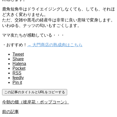
鹿角短角牛はドライエイジングしなくても、しても、それほ
ど大きく変わりません。
ただ、交雑や黒毛の経産牛は非常に良い意味で変身します。
いわゆる、ナッツの匂いもすごくします。
ママ友たちが感動している・・・
・おすすめ！
→ 大門商店の熟成肉はこちら
Tweet
Share
Hatena
Pocket
RSS
feedly
Pin it
この記事のタイトルとURLをコピーする
今朝の畑（彼岸花・ポップコーン）
前の記事