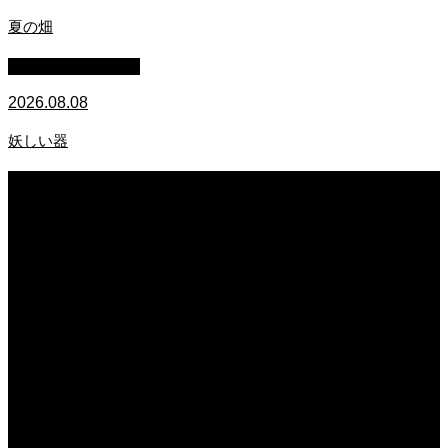
夏の畑
萩原章史 男の料理
2026.08.08
妖しい器
2026.08.09
炭火焼ハンバーガー 鹿角短角牛
2026.08.09
夏の畑
2026.08.08
妖しい器
2026.08.08
保護中: 熊本県玉名にある「日本一のレンコン企業」こだわりの品質で多くの人
を満足させる、その栽培・収穫と出荷に密着。