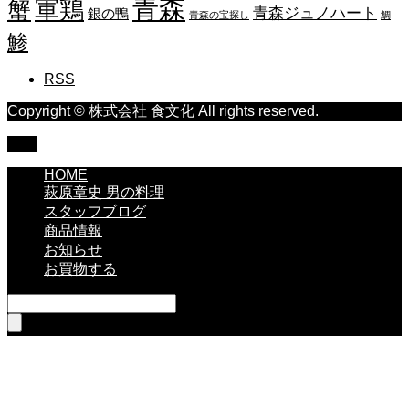
青森
蟹
軍鶏
青森ジュノハート
銀の鴨
青森の宝探し
鯛
鯵
RSS
Copyright © 株式会社 食文化 All rights reserved.
TOP
HOME
萩原章史 男の料理
スタッフブログ
商品情報
お知らせ
お買物する