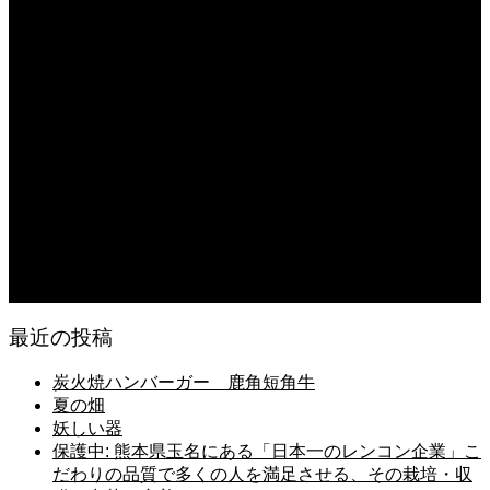
2026.08.08
日常の食
2026.08.07
無農薬無化学肥料栽培のトマト
2026.08.07
今後の米作りを力強く支えるかもしれません。2026年デビュー新潟県の新品種
米「なつひめ」うまいもんドットコムで取り扱い開始！
2026.08.06
日常の台所
最近の投稿
炭火焼ハンバーガー 鹿角短角牛
夏の畑
妖しい器
保護中: 熊本県玉名にある「日本一のレンコン企業」こ
だわりの品質で多くの人を満足させる、その栽培・収