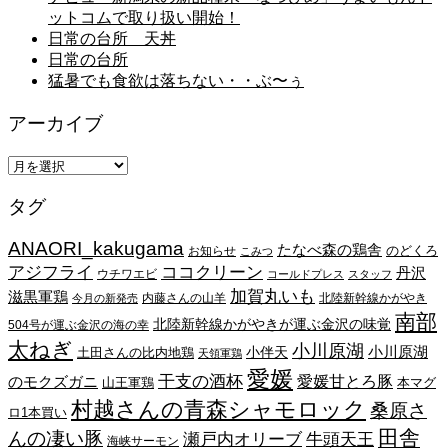
ットコムで取り扱い開始！
日常の台所 天丼
日常の台所
猛暑でも食欲は落ちない・・ぶ〜ぅ
アーカイブ
ア
ー
タグ
カ
イ
ANAORI_kakugama
ブ
たなべ森の鶏舎
のどくろ
お知らせ
こみつ
アジフライ
ココクリーン
丹沢
ウチワエビ
コールドプレス
スタッフ
加賀丸いも
滋黒軍鶏
内藤さんの山羊
北陸新幹線かがやき
今月の新発売
南部
北陸新幹線かがやきが運ぶ金沢の味覚
504号が運ぶ金沢の海の幸
太ねぎ
小川原湖
小川原湖
小伴天
土田さんの比内地鶏
天領軍鶏
愛媛
干支の酒杯
愛媛甘とろ豚
のモクズガニ
山王軍鶏
本マグ
村越さんの青森シャモロック
桑原さ
ロ1本買い
田舎
んの凄い豚
瀬戸内オリーブ
牛頭天王
海峡サーモン