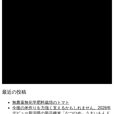
2026.08.06
日常の台所
2026.08.06
猛暑でも食欲は落ちない・・ぶ〜ぅ
2026.08.06
日常の台所 天丼
2026.08.05
朝の畑 メロン 林檎 ソーセージ
2026.08.05
日常の台所 タンシチュー
最近の投稿
無農薬無化学肥料栽培のトマト
今後の米作りを力強く支えるかもしれません。2026年
デビュー新潟県の新品種米「なつひめ」うまいもんド