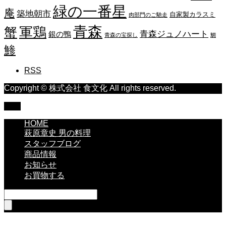
緑の一番星
庵
築地朝市
自家製カラスミ
肉部門のご馳走
青森
蟹
軍鶏
青森ジュノハート
銀の鴨
青森の宝探し
鯛
鯵
RSS
Copyright © 株式会社 食文化 All rights reserved.
TOP
HOME
萩原章史 男の料理
スタッフブログ
商品情報
お知らせ
お買物する