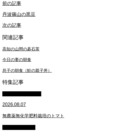
前の記事
丹波篠山の黒豆
次の記事
関連記事
高知の山間の碁石茶
今日の妻の朝食
息子の朝食（鮭の親子丼）
特集記事
萩原章史 男の料理
2026.08.07
無農薬無化学肥料栽培のトマト
スタッフブログ