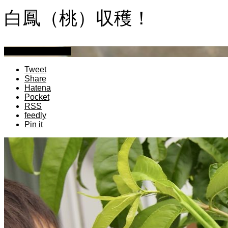
白鳳（桃）収穫！
萩原章史 男の料理
Tweet
Share
Hatena
Pocket
RSS
feedly
Pin it