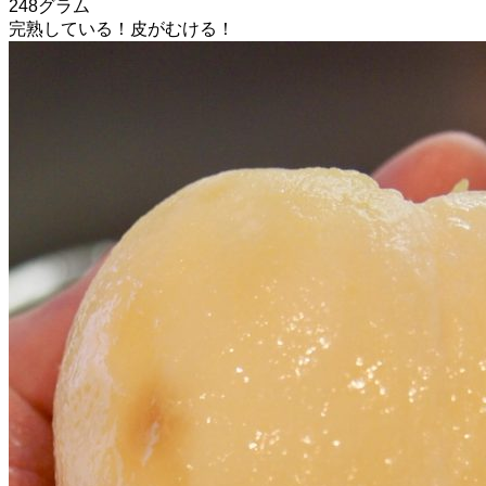
248グラム
完熟している！皮がむける！