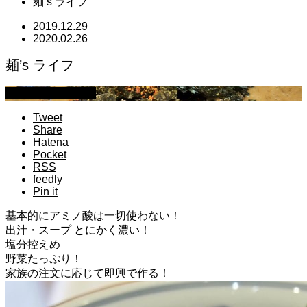
麺’s ライフ
2019.12.29
2020.02.26
麺’s ライフ
萩原章史 男の料理
Tweet
Share
Hatena
Pocket
RSS
feedly
Pin it
基本的にアミノ酸は一切使わない！
出汁・スープ とにかく濃い！
塩分控えめ
野菜たっぷり！
家族の注文に応じて即興で作る！