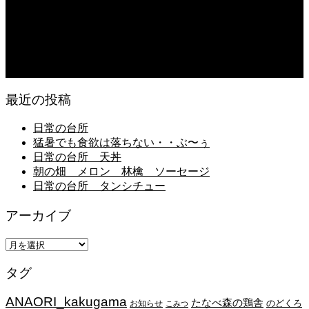
2026.08.04
猛暑が続き狂い咲き
2026.08.03
日常の食
最近の投稿
日常の台所
猛暑でも食欲は落ちない・・ぶ〜ぅ
日常の台所 天丼
朝の畑 メロン 林檎 ソーセージ
日常の台所 タンシチュー
アーカイブ
ア
ー
タグ
カ
イ
ANAORI_kakugama
ブ
たなべ森の鶏舎
のどくろ
お知らせ
こみつ