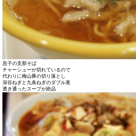
息子の支那そば
チャーシューが切れているので
代わりに梅山豚の切り落とし
深谷ねぎと九条ねぎのダブル葱
透き通ったスープが絶品