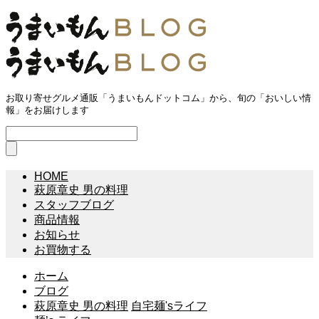
お取り寄せグルメ通販「うまいもんドットコム」から、旬の「おいしい情
報」をお届けします
HOME
萩原章史 男の料理
スタッフブログ
商品情報
お知らせ
お買物する
ホーム
ブログ
萩原章史 男の料理
自宅麺'sライフ