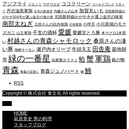
アジフライ
ココクリーン
イエノミ
ウチワエビ
コールドプレス
スタッ
加賀丸いも
丹沢滋黒軍鶏
内藤さんの山羊
北陸新幹線か
フ
今月の新発売
北陸新幹線かがやきが運ぶ金沢の味覚
がやき504号が運ぶ金沢の海の幸
南部太ねぎ
小川原湖のモク
小伴天
土田さんの比内地鶏
天領軍鶏
愛媛
干支の酒杯
愛媛甘とろ豚
ズガニ
山王軍鶏
本マグロ1本買
村越さんの青森シャモロック
桑原さんの凄
い
田舎庵
い豚
瀬戸内オリーブ
牛頭天王
築地朝
海峡サーモン
緑の一番星
蟹
軍鶏
蛤
市
銀の鴨
自家製カラスミ
青森
鯵
青森ジュノハート
青森の宝探し
鯛
RSS
Copyright © 株式会社 食文化 All rights reserved.
TOP
HOME
萩原章史 男の料理
スタッフブログ