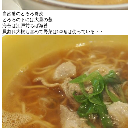
自然薯のとろろ蕎麦
とろろの下には大量の葱
海苔は江戸前ちば海苔
貝割れ大根も含めて野菜は500gは使っている・・