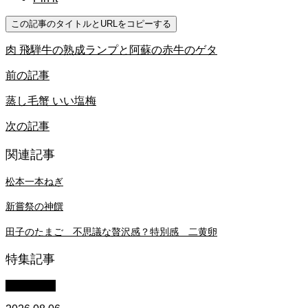
この記事のタイトルとURLをコピーする
肉 飛騨牛の熟成ランプと阿蘇の赤牛のゲタ
前の記事
蒸し毛蟹 いい塩梅
次の記事
関連記事
松本一本ねぎ
新嘗祭の神饌
田子のたまご 不思議な贅沢感？特別感 二黄卵
特集記事
WACOMS