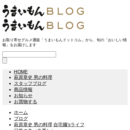
お取り寄せグルメ通販「うまいもんドットコム」から、旬の「おいしい情
報」をお届けします
HOME
萩原章史 男の料理
スタッフブログ
商品情報
お知らせ
お買物する
ホーム
ブログ
萩原章史 男の料理
自宅麺'sライフ