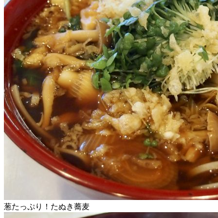
葱たっぷり！たぬき蕎麦