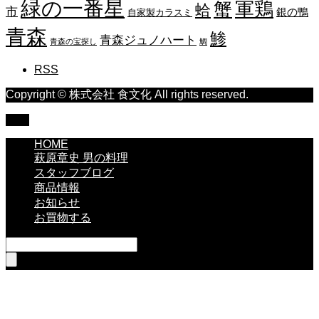
緑の一番星
蟹
軍鶏
蛤
市
銀の鴨
自家製カラスミ
青森
鯵
青森ジュノハート
青森の宝探し
鯛
RSS
Copyright © 株式会社 食文化 All rights reserved.
TOP
HOME
萩原章史 男の料理
スタッフブログ
商品情報
お知らせ
お買物する