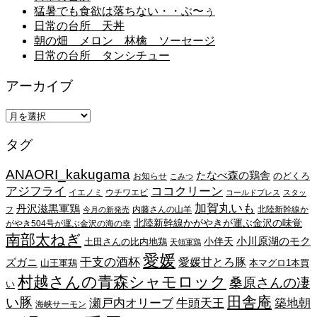
猛暑でも食欲は落ちない・・ぶ〜ぅ
日常の台所 天丼
朝の畑 メロン 林檎 ソーセージ
日常の台所 タンシチュー
アーカイブ
ア
ー
タグ
カ
イ
ANAORI_kakugama
ブ
たなべ森の鶏舎
のどくろ
お知らせ
こみつ
アジフライ
ココクリーン
イエノミ
ウチワエビ
コールドプレス
スタッ
加賀丸いも
丹沢滋黒軍鶏
内藤さんの山羊
北陸新幹線か
フ
今月の新発売
北陸新幹線かがやきが運ぶ金沢の味覚
がやき504号が運ぶ金沢の海の幸
南部太ねぎ
小川原湖のモク
小伴天
土田さんの比内地鶏
天領軍鶏
愛媛
干支の酒杯
愛媛甘とろ豚
ズガニ
山王軍鶏
本マグロ1本買
村越さんの青森シャモロック
桑原さんの凄
い
田舎庵
い豚
瀬戸内オリーブ
牛頭天王
築地朝
海峡サーモン