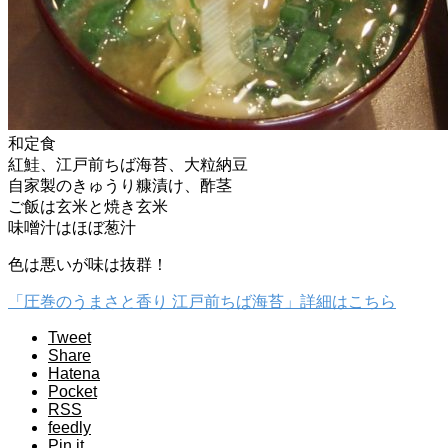
和定食
紅鮭、江戸前ちば海苔、大粒納豆
自家製のきゅうり糠漬け、酢茎
ご飯は玄米と焼き玄米
味噌汁はほぼ葱汁
色は悪いが味は抜群！
「圧巻のうまさと香り 江戸前ちば海苔」詳細はこちら
Tweet
Share
Hatena
Pocket
RSS
feedly
Pin it