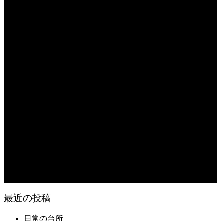
日常の台所 天丼
2026.08.05
朝の畑 メロン 林檎 ソーセージ
2026.08.05
日常の台所 タンシチュー
2026.08.04
久留米ラーメン 1杯に葱とキノコ類が300g
2026.08.04
猛暑が続き狂い咲き
2026.08.03
日常の食
最近の投稿
日常の台所