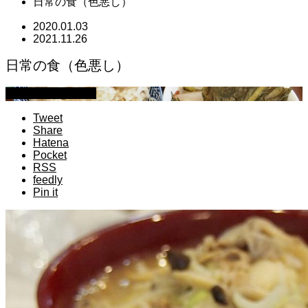
日常の食（色悪し）
2020.01.03
2021.11.26
日常の食（色悪し）
萩原章史 男の料理
Tweet
Share
Hatena
Pocket
RSS
feedly
Pin it