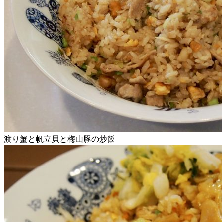
渡り蟹と帆立貝と梅山豚の炒飯