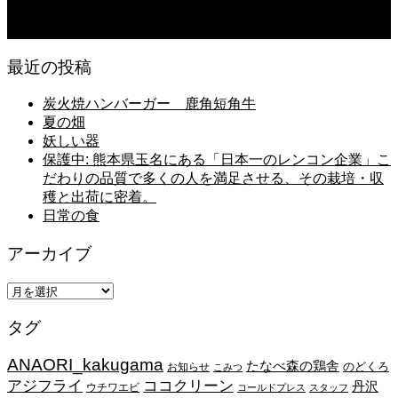
2026.08.06
日常の台所
最近の投稿
炭火焼ハンバーガー 鹿角短角牛
夏の畑
妖しい器
保護中: 熊本県玉名にある「日本一のレンコン企業」こ
だわりの品質で多くの人を満足させる、その栽培・収
穫と出荷に密着。
日常の食
アーカイブ
ア
ー
タグ
カ
イ
ANAORI_kakugama
ブ
たなべ森の鶏舎
のどくろ
お知らせ
こみつ
アジフライ
ココクリーン
丹沢
ウチワエビ
コールドプレス
スタッフ