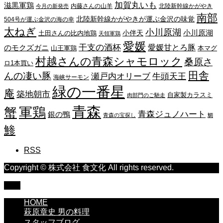
加賀丸いも
滋黒軍鶏
内藤さんの山羊
北陸新幹線かがやき
今月の新発売
南部
北陸新幹線かがやきが運ぶ金沢の味覚
504号が運ぶ金沢の海の幸
太ねぎ
小川原湖
小川原湖
小伴天
土田さんの比内地鶏
天領軍鶏
愛媛
干支の酒杯
愛媛甘とろ豚
のモクズガニ
山王軍鶏
本マグ
村越さんの青森シャモロック
桑原さ
ロ1本買い
田舎
んの凄い豚
瀬戸内オリーブ
牛頭天王
海峡サーモン
緑の一番星
庵
築地朝市
自家製カラスミ
肉部門のご馳走
青森
蟹
軍鶏
青森ジュノハート
銀の鴨
青森の宝探し
鯛
鯵
RSS
Copyright © 株式会社 食文化 All rights reserved.
TOP
HOME
萩原章史 男の料理
スタッフブログ