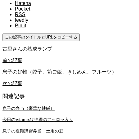
Hatena
Pocket
RSS
feedly
Pin it
この記事のタイトルとURLをコピーする
古里さんの熟成ランプ
前の記事
息子の好物（餃子、筍ご飯、きしめん、フルーツ）
次の記事
関連記事
息子の弁当（豪華な炒飯）
今日のVitamixは沖縄のアセロラ入り
息子の夏期講習弁当 土用の丑