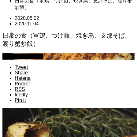
日常の食（軍鶏、つけ麺、焼き鳥、支那そば、渡り蟹
炒飯）
2020.05.02
2020.11.04
日常の食（軍鶏、つけ麺、焼き鳥、支那そば、
渡り蟹炒飯）
萩原章史 男の料理
Tweet
Share
Hatena
Pocket
RSS
feedly
Pin it