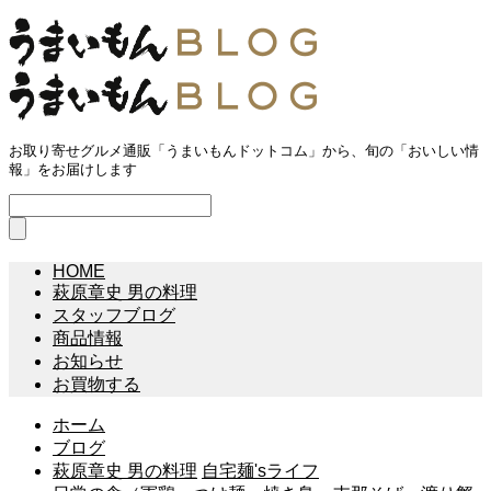
お取り寄せグルメ通販「うまいもんドットコム」から、旬の「おいしい情
報」をお届けします
HOME
萩原章史 男の料理
スタッフブログ
商品情報
お知らせ
お買物する
ホーム
ブログ
萩原章史 男の料理
自宅麺'sライフ