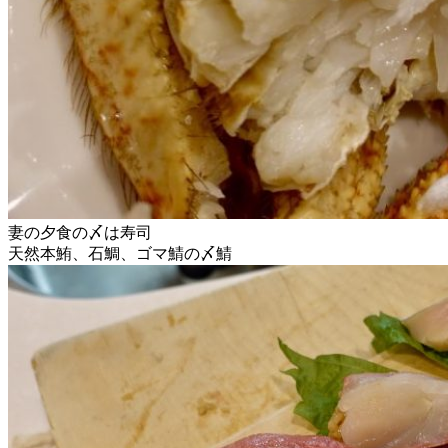
妻の夕食の〆は寿司
天然本鮪、石鯛、ゴマ鯖の〆鯖