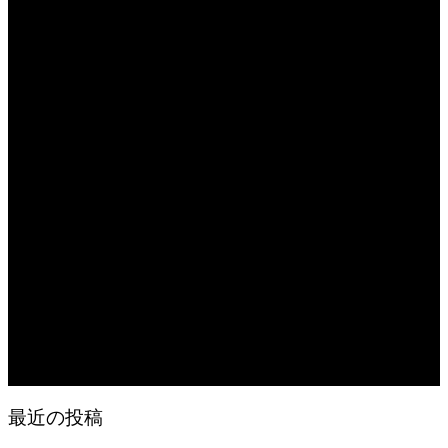
日常の食
2026.08.07
無農薬無化学肥料栽培のトマト
2026.08.07
今後の米作りを力強く支えるかもしれません。2026年デビュー新潟県の新品種
米「なつひめ」うまいもんドットコムで取り扱い開始！
2026.08.07
日常の台所 天丼
2026.08.06
日常の台所
2026.08.06
猛暑でも食欲は落ちない・・ぶ〜ぅ
最近の投稿