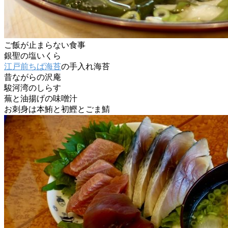
ご飯が止まらない食事
銀聖の塩いくら
江戸前ちば海苔
の手入れ海苔
昔ながらの沢庵
駿河湾のしらす
蕪と油揚げの味噌汁
お刺身は本鮪と初鰹とごま鯖