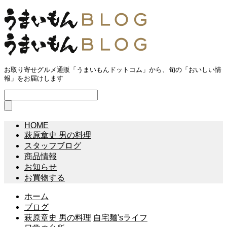
お取り寄せグルメ通販「うまいもんドットコム」から、旬の「おいしい情
報」をお届けします
HOME
萩原章史 男の料理
スタッフブログ
商品情報
お知らせ
お買物する
ホーム
ブログ
萩原章史 男の料理
自宅麺'sライフ