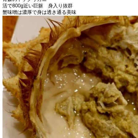
活で800g近い巨躯 身入り抜群
蟹味噌は濃厚で身は透き通る美味