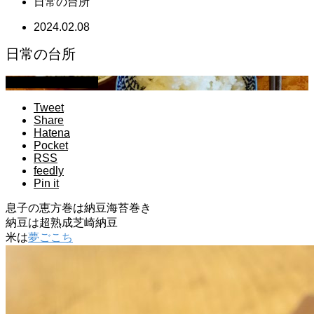
日常の台所
2024.02.08
日常の台所
萩原章史 男の料理
Tweet
Share
Hatena
Pocket
RSS
feedly
Pin it
息子の恵方巻は納豆海苔巻き
納豆は超熟成芝崎納豆
米は
夢ごこち