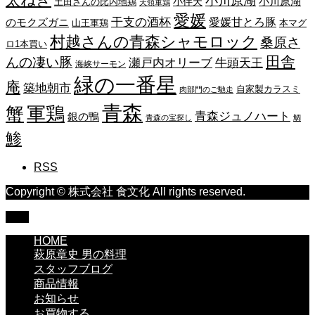
小川原湖
小川原湖
小伴天
土田さんの比内地鶏
天領軍鶏
愛媛
干支の酒杯
愛媛甘とろ豚
のモクズガニ
山王軍鶏
本マグ
村越さんの青森シャモロック
桑原さ
ロ1本買い
田舎
んの凄い豚
瀬戸内オリーブ
牛頭天王
海峡サーモン
緑の一番星
庵
築地朝市
自家製カラスミ
肉部門のご馳走
青森
蟹
軍鶏
青森ジュノハート
銀の鴨
青森の宝探し
鯛
鯵
RSS
Copyright © 株式会社 食文化 All rights reserved.
TOP
HOME
萩原章史 男の料理
スタッフブログ
商品情報
お知らせ
お買物する