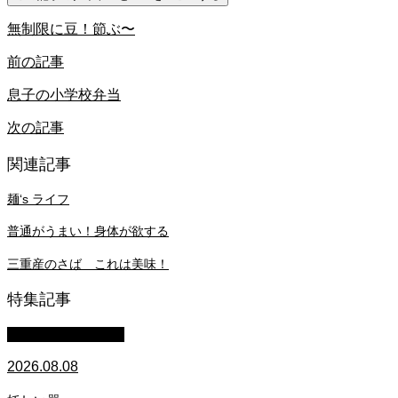
無制限に豆！節ぶ〜
前の記事
息子の小学校弁当
次の記事
関連記事
麺‘s ライフ
普通がうまい！身体が欲する
三重産のさば これは美味！
特集記事
萩原章史 男の料理
2026.08.08