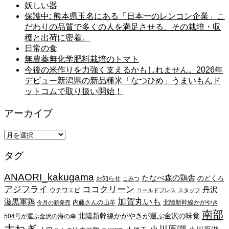
妖しい器
保護中: 熊本県玉名にある「日本一のレンコン企業」こ
だわりの品質で多くの人を満足させる、その栽培・収
穫と出荷に密着。
日常の食
無農薬無化学肥料栽培のトマト
今後の米作りを力強く支えるかもしれません。2026年
デビュー新潟県の新品種米「なつひめ」うまいもんド
ットコムで取り扱い開始！
アーカイブ
ア
ー
タグ
カ
イ
ANAORI_kakugama
ブ
たなべ森の鶏舎
のどくろ
お知らせ
こみつ
アジフライ
ココクリーン
丹沢
ウチワエビ
コールドプレス
スタッフ
加賀丸いも
滋黒軍鶏
内藤さんの山羊
北陸新幹線かがやき
今月の新発売
南部
北陸新幹線かがやきが運ぶ金沢の味覚
504号が運ぶ金沢の海の幸
太ねぎ