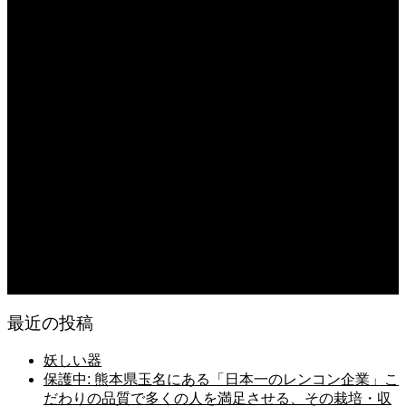
無農薬無化学肥料栽培のトマト
2026.08.07
今後の米作りを力強く支えるかもしれません。2026年デビュー新潟県の新品種
米「なつひめ」うまいもんドットコムで取り扱い開始！
2026.08.07
日常の台所 天丼
2026.08.06
日常の台所
2026.08.06
猛暑でも食欲は落ちない・・ぶ〜ぅ
最近の投稿
妖しい器
保護中: 熊本県玉名にある「日本一のレンコン企業」こ
だわりの品質で多くの人を満足させる、その栽培・収