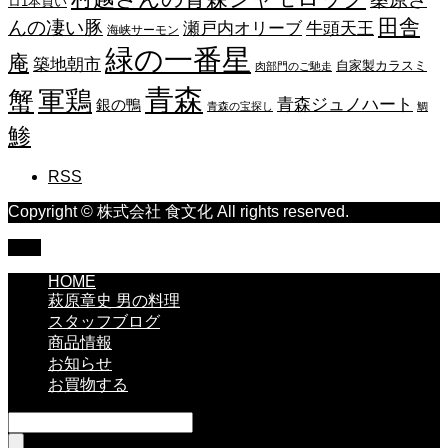
ロ1本買い
田舎
んの凄い豚
瀬戸内オリーブ
牛頭天王
海峡サーモン
緑の一番星
庵
築地朝市
自家製カラスミ
肉部門のご馳走
青森
蟹
軍鶏
青森ジュノハート
銀の鴨
青森の宝探し
鯛
鯵
RSS
Copyright © 株式会社 食文化 All rights reserved.
TOP
HOME
萩原章史 男の料理
スタッフブログ
商品情報
お知らせ
お買物する