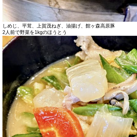
しめじ、平茸、上賀茂ねぎ、油揚げ、館ヶ森高原豚
2人前で野菜を1kgのほうとう