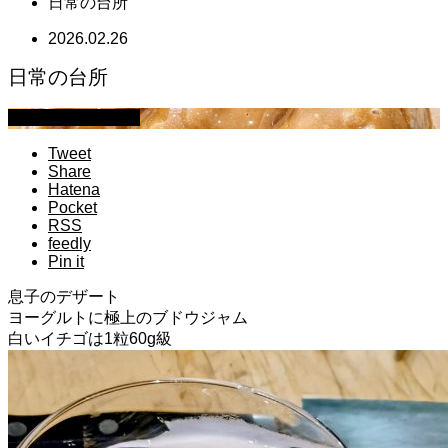
日常の台所
2026.02.26
日常の台所
萩原章史 男の料理
Tweet
Share
Hatena
Pocket
RSS
feedly
Pin it
息子のデザート
ヨーグルトに極上のブドウジャム
白いイチゴは1粒60g級