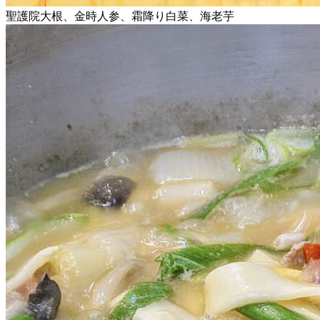
聖護院大根、金時人参、霜降り白菜、海老芋