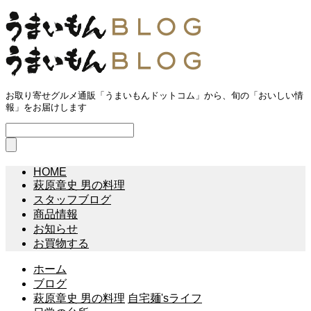
お取り寄せグルメ通販「うまいもんドットコム」から、旬の「おいしい情
報」をお届けします
HOME
萩原章史 男の料理
スタッフブログ
商品情報
お知らせ
お買物する
ホーム
ブログ
萩原章史 男の料理
自宅麺'sライフ