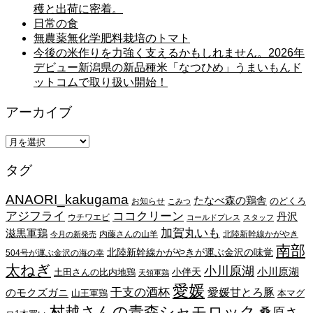
穫と出荷に密着。
日常の食
無農薬無化学肥料栽培のトマト
今後の米作りを力強く支えるかもしれません。2026年
デビュー新潟県の新品種米「なつひめ」うまいもんド
ットコムで取り扱い開始！
アーカイブ
ア
ー
タグ
カ
イ
ANAORI_kakugama
ブ
たなべ森の鶏舎
のどくろ
お知らせ
こみつ
アジフライ
ココクリーン
丹沢
ウチワエビ
コールドプレス
スタッフ
加賀丸いも
滋黒軍鶏
内藤さんの山羊
北陸新幹線かがやき
今月の新発売
南部
北陸新幹線かがやきが運ぶ金沢の味覚
504号が運ぶ金沢の海の幸
太ねぎ
小川原湖
小川原湖
小伴天
土田さんの比内地鶏
天領軍鶏
愛媛
干支の酒杯
愛媛甘とろ豚
のモクズガニ
山王軍鶏
本マグ
村越さんの青森シャモロック
桑原さ