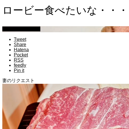
ロービー食べたいな・・・
萩原章史 男の料理
Tweet
Share
Hatena
Pocket
RSS
feedly
Pin it
妻のリクエスト