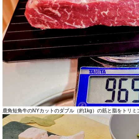
鹿角短角牛のNYカットのダブル（約1kg）の筋と脂をトリミ