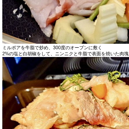
ミルポアを牛脂で炒め、300度のオーブンに敷く
2%の塩と白胡椒をして、ニンニクと牛脂で表面を焼いた肉塊