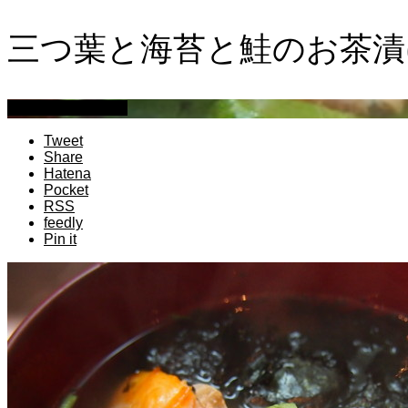
三つ葉と海苔と鮭のお​茶
萩原章史 男の料理
Tweet
Share
Hatena
Pocket
RSS
feedly
Pin it