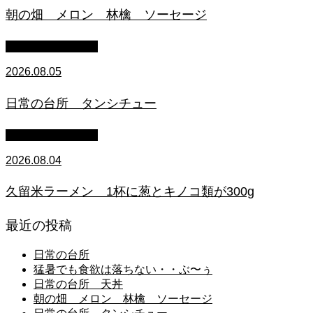
朝の畑 メロン 林檎 ソーセージ
萩原章史 男の料理
2026.08.05
日常の台所 タンシチュー
萩原章史 男の料理
2026.08.04
久留米ラーメン 1杯に葱とキノコ類が300g
最近の投稿
日常の台所
猛暑でも食欲は落ちない・・ぶ〜ぅ
日常の台所 天丼
朝の畑 メロン 林檎 ソーセージ