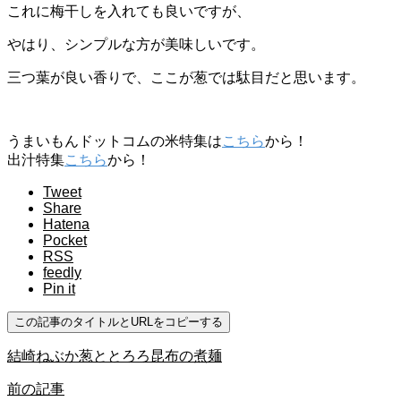
これに梅干しを入れても良いですが、
やはり、シンプルな方が美味しいです。
三つ葉が良い香りで、ここが葱では駄目だと思います。
うまいもんドットコムの米特集は
こちら
から！
出汁特集
こちら
から！
Tweet
Share
Hatena
Pocket
RSS
feedly
Pin it
この記事のタイトルとURLをコピーする
結崎ねぶか葱ととろろ​昆布の煮麺
前の記事