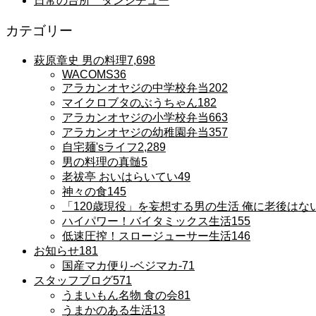
日常の台所 タンシチュー
カテゴリー
萩原章史 男の料理
7,698
WACOMS
36
アラカンオヤジの中学校弁当
202
マイクロブタのぶうちゃん
182
アラカンオヤジの小学校弁当
663
アラカンオヤジの幼稚園弁当
357
自宅麺'sライフ
2,289
男の料理の真髄
5
老祓亭 おいはらいてい
49
神々の食
145
「120歳現役」を妄想する男の生活 俺に老後はな
ハイパワー！バイタミックス生活
155
低速圧搾！スロージューサー生活
146
お知らせ
181
国産マカ便り-ベジマカ-
71
スタッフブログ
571
うまいもん名物 食の会
81
うまかのある生活
13