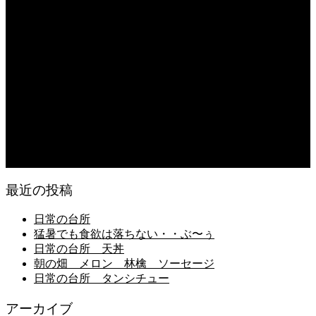
日常の台所 タンシチュー
2026.08.04
久留米ラーメン 1杯に葱とキノコ類が300g
2026.08.04
猛暑が続き狂い咲き
2026.08.03
日常の食
最近の投稿
日常の台所
猛暑でも食欲は落ちない・・ぶ〜ぅ
日常の台所 天丼
朝の畑 メロン 林檎 ソーセージ
日常の台所 タンシチュー
アーカイブ