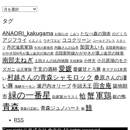
ア
ー
タグ
カ
イ
ANAORI_kakugama
ブ
たなべ森の鶏舎
のどくろ
お知らせ
こみつ
アジフライ
ココクリーン
イエノミ
ウチワエビ
コールドプレス
スタッ
加賀丸いも
丹沢滋黒軍鶏
内藤さんの山羊
北陸新幹線か
フ
今月の新発売
北陸新幹線かがやきが運ぶ金沢の味覚
がやき504号が運ぶ金沢の海の幸
南部太ねぎ
小川原湖のモク
小伴天
土田さんの比内地鶏
天領軍鶏
愛媛
干支の酒杯
愛媛甘とろ豚
ズガニ
山王軍鶏
本マグロ1本買
村越さんの青森シャモロック
桑原さんの凄
い
田舎庵
い豚
瀬戸内オリーブ
牛頭天王
築地朝
海峡サーモン
緑の一番星
蟹
軍鶏
蛤
市
銀の鴨
自家製カラスミ
青森
鯵
青森ジュノハート
青森の宝探し
鯛
RSS