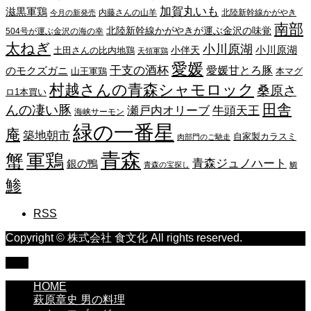
加賀丸いも
滋黒軍鶏
内藤さんの山羊
北陸新幹線かがやき
今月の新発売
南部
北陸新幹線かがやきが運ぶ金沢の味覚
504号が運ぶ金沢の海の幸
太ねぎ
小川原湖
小川原湖
小伴天
土田さんの比内地鶏
天領軍鶏
愛媛
干支の酒杯
愛媛甘とろ豚
のモクズガニ
山王軍鶏
本マグ
村越さんの青森シャモロック
桑原さ
ロ1本買い
田舎
んの凄い豚
瀬戸内オリーブ
牛頭天王
海峡サーモン
緑の一番星
庵
築地朝市
自家製カラスミ
肉部門のご馳走
青森
蟹
軍鶏
青森ジュノハート
銀の鴨
青森の宝探し
鯛
鯵
RSS
Copyright © 株式会社 食文化 All rights reserved.
TOP
HOME
萩原章史 男の料理