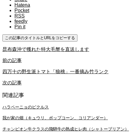
Hatena
Pocket
RSS
feedly
Pin it
この記事のタイトルとURLをコピーする
昆布森沖で獲れた特大毛蟹を直送します
前の記事
四万十の野生派トマト「狼桃」一番摘み竹ランク
次の記事
関連記事
ハラペーニョのピクルス
我が家の畑（キュウリ、ポップコーン、コリアンダー）
チャンピオン牛クラスの飛騨牛の熟成ヒレ肉（シャトーブリアン）