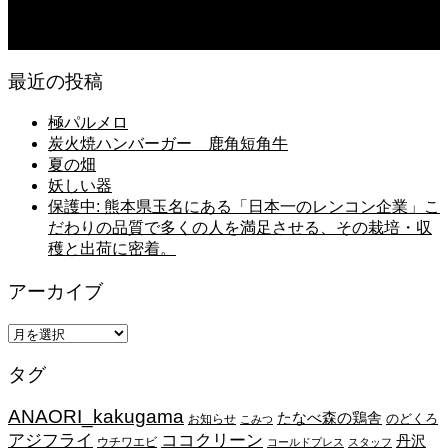
今後の米作りを力強く支えるかもしれません。2026年デビュー新潟県の新品種
米「なつひめ」うまいもんドットコムで取り扱い開始！
最近の投稿
極パルメロ
炭火焼ハンバーガー 鹿角短角牛
夏の畑
妖しい器
保護中: 熊本県玉名にある「日本一のレンコン企業」こ
だわりの品質で多くの人を満足させる、その栽培・収
穫と出荷に密着。
アーカイブ
ア
ー
タグ
カ
イ
ANAORI_kakugama
ブ
たなべ森の鶏舎
のどくろ
お知らせ
こみつ
アジフライ
ココクリーン
丹沢
ウチワエビ
コールドプレス
スタッフ