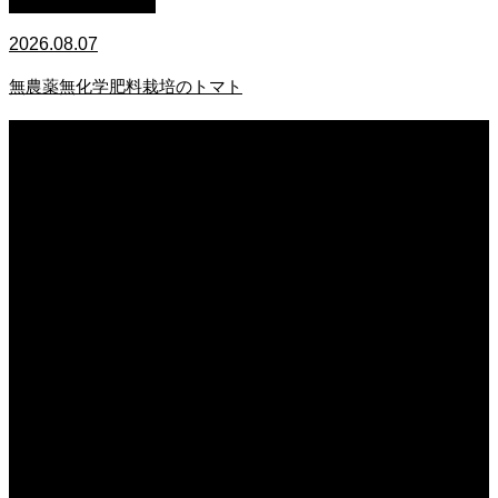
萩原章史 男の料理
2026.08.07
無農薬無化学肥料栽培のトマト
2026.08.08
保護中: 熊本県玉名にある「日本一のレンコン企業」こだわりの品質で多くの人
を満足させる、その栽培・収穫と出荷に密着。
2026.08.08
日常の食
2026.08.07
無農薬無化学肥料栽培のトマト
2026.08.07
今後の米作りを力強く支えるかもしれません。2026年デビュー新潟県の新品種
米「なつひめ」うまいもんドットコムで取り扱い開始！
2026.08.07