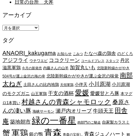
日常の台所 天丼
アーカイブ
ア
ー
タグ
カ
イ
ANAORI_kakugama
ブ
たなべ森の鶏舎
のどくろ
お知らせ
こみつ
アジフライ
ココクリーン
丹沢
ウチワエビ
コールドプレス
スタッフ
加賀丸いも
滋黒軍鶏
内藤さんの山羊
北陸新幹線かがやき
今月の新発売
南部
北陸新幹線かがやきが運ぶ金沢の味覚
504号が運ぶ金沢の海の幸
太ねぎ
小川原湖
小川原湖
小伴天
土田さんの比内地鶏
天領軍鶏
愛媛
干支の酒杯
愛媛甘とろ豚
のモクズガニ
山王軍鶏
本マグ
村越さんの青森シャモロック
桑原さ
ロ1本買い
田舎
んの凄い豚
瀬戸内オリーブ
牛頭天王
海峡サーモン
緑の一番星
庵
築地朝市
自家製カラスミ
肉部門のご馳走
青森
蟹
軍鶏
青森ジュノハート
銀の鴨
青森の宝探し
鯛