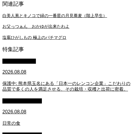
関連記事
白美人葱とキノコで緑の一番星の月見蕎麦（階上早生）
お父っつぁん おかゆが出来たわよ
塩竈ひがしもの 極上のバチマグロ
特集記事
スタッフブログ
2026.08.08
保護中: 熊本県玉名にある「日本一のレンコン企業」こだわりの
品質で多くの人を満足させる、その栽培・収穫と出荷に密着。
萩原章史 男の料理
2026.08.08
日常の食