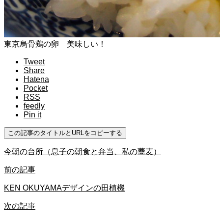
東京烏骨鶏の卵 美味しい！
Tweet
Share
Hatena
Pocket
RSS
feedly
Pin it
この記事のタイトルとURLをコピーする
今朝の台所（息子の朝食と弁当、私の蕎麦）
前の記事
KEN OKUYAMAデザインの田植機
次の記事