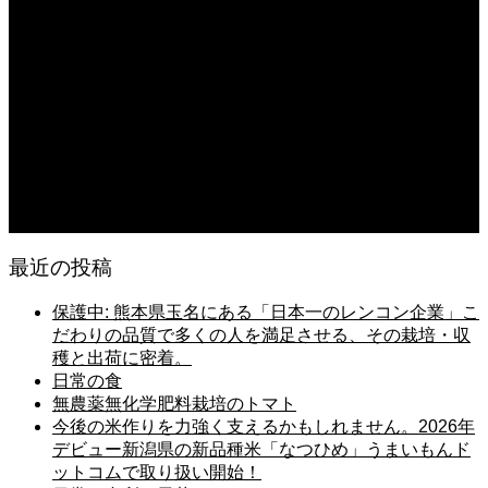
日常の台所 天丼
2026.08.06
日常の台所
2026.08.06
猛暑でも食欲は落ちない・・ぶ〜ぅ
2026.08.06
日常の台所 天丼
最近の投稿
保護中: 熊本県玉名にある「日本一のレンコン企業」こ
だわりの品質で多くの人を満足させる、その栽培・収
穫と出荷に密着。
日常の食
無農薬無化学肥料栽培のトマト
今後の米作りを力強く支えるかもしれません。2026年
デビュー新潟県の新品種米「なつひめ」うまいもんド
ットコムで取り扱い開始！