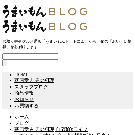
お取り寄せグルメ通販「うまいもんドットコム」から、旬の「おいしい情
報」をお届けします
HOME
萩原章史 男の料理
スタッフブログ
商品情報
お知らせ
お買物する
ホーム
ブログ
萩原章史 男の料理
自宅麺'sライフ