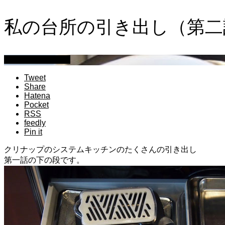
私の台所の引き出し（第二
萩原章史 男の料理
Tweet
Share
Hatena
Pocket
RSS
feedly
Pin it
クリナップのシステムキッチンのたくさんの引き出し
第一話の下の段です。