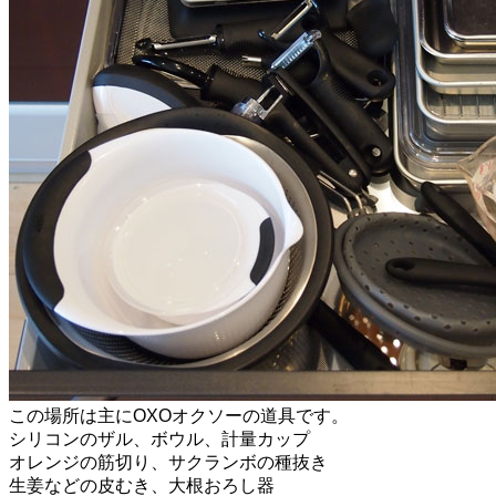
この場所は主にOXOオクソーの道具です。
シリコンのザル、ボウル、計量カップ
オレンジの筋切り、サクランボの種抜き
生姜などの皮むき、大根おろし器