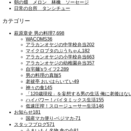
朝の畑 メロン 林檎 ソーセージ
日常の台所 タンシチュー
カテゴリー
萩原章史 男の料理
7,698
WACOMS
36
アラカンオヤジの中学校弁当
202
マイクロブタのぶうちゃん
182
アラカンオヤジの小学校弁当
663
アラカンオヤジの幼稚園弁当
357
自宅麺'sライフ
2,289
男の料理の真髄
5
老祓亭 おいはらいてい
49
神々の食
145
「120歳現役」を妄想する男の生活 俺に老後はな
ハイパワー！バイタミックス生活
155
低速圧搾！スロージューサー生活
146
お知らせ
181
国産マカ便り-ベジマカ-
71
スタッフブログ
571
うまいもん名物 食の会
81