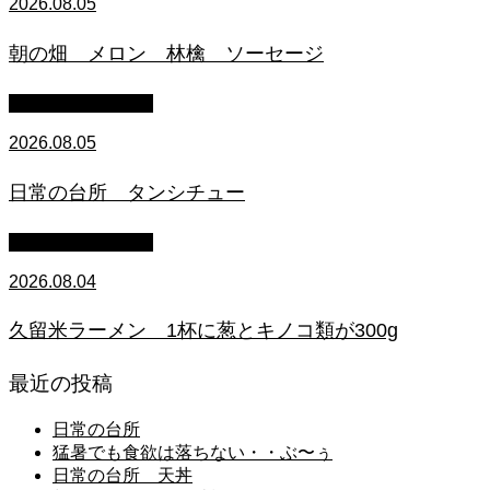
2026.08.05
朝の畑 メロン 林檎 ソーセージ
萩原章史 男の料理
2026.08.05
日常の台所 タンシチュー
萩原章史 男の料理
2026.08.04
久留米ラーメン 1杯に葱とキノコ類が300g
最近の投稿
日常の台所
猛暑でも食欲は落ちない・・ぶ〜ぅ
日常の台所 天丼