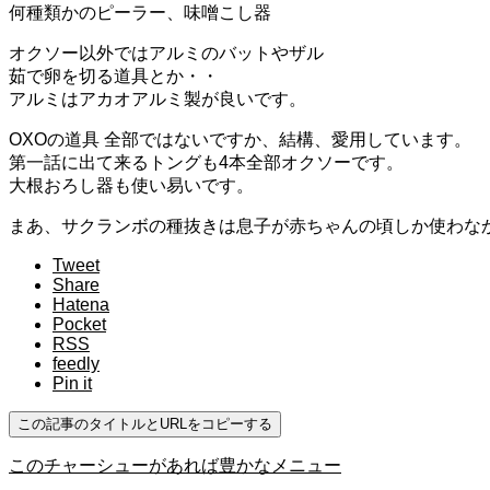
何種類かのピーラー、味噌こし器
オクソー以外ではアルミのバットやザル
茹で卵を切る道具とか・・
アルミはアカオアルミ製が良いです。
OXOの道具 全部ではないですか、結構、愛用しています。
第一話に出て来るトングも4本全部オクソーです。
大根おろし器も使い易いです。
まあ、サクランボの種抜きは息子が赤ちゃんの頃しか使わな
Tweet
Share
Hatena
Pocket
RSS
feedly
Pin it
この記事のタイトルとURLをコピーする
このチャーシューがあれば豊かなメニュー