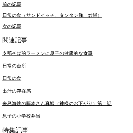
前の記事
日常の食（サンドイッチ、タンタン麺、炒飯）
次の記事
関連記事
支那そば的ラーメンに息子の健康的な食事
日常の台所
日常の食
出汁の存在感
来島海峡の藤本さん真鯛（神様のお下がり）第二話
息子の小学校弁当
特集記事