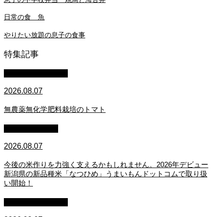
日常の食 魚
やりたい放題の息子の食事
特集記事
萩原章史 男の料理
2026.08.07
無農薬無化学肥料栽培のトマト
スタッフブログ
2026.08.07
今後の米作りを力強く支えるかもしれません。2026年デビュー
新潟県の新品種米「なつひめ」うまいもんドットコムで取り扱
い開始！
萩原章史 男の料理