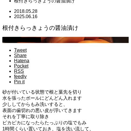
根付きらっきょうの醤油漬け
2018.05.28
2025.06.16
根付きらっきょうの醤油漬け
萩原章史 男の料理
Tweet
Share
Hatena
Pocket
RSS
feedly
Pin it
砂が付いている状態で根と葉先を切り
水を張ったボールにどんどん入れます
少ししてからもみ洗いすると、
表面の歯切れの悪い皮が浮いてきます
それを丁寧に取り除き
ピカピカになったらたっぷりの塩でもみ
1時間くらい置いておき、塩を洗い流して、