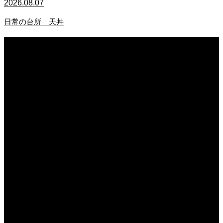
2026.08.07
日常の台所 天丼
2026.08.07
無農薬無化学肥料栽培のトマト
2026.08.07
今後の米作りを力強く支えるかもしれません。2026年デビュー新潟県の新品種
米「なつひめ」うまいもんドットコムで取り扱い開始！
2026.08.07
日常の台所 天丼
2026.08.06
日常の台所
2026.08.06
猛暑でも食欲は落ちない・・ぶ〜ぅ
2026.08.06