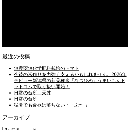
日常の台所 天丼
2026.08.05
朝の畑 メロン 林檎 ソーセージ
2026.08.05
日常の台所 タンシチュー
最近の投稿
無農薬無化学肥料栽培のトマト
今後の米作りを力強く支えるかもしれません。2026年
デビュー新潟県の新品種米「なつひめ」うまいもんド
ットコムで取り扱い開始！
日常の台所 天丼
日常の台所
猛暑でも食欲は落ちない・・ぶ〜ぅ
アーカイブ
ア