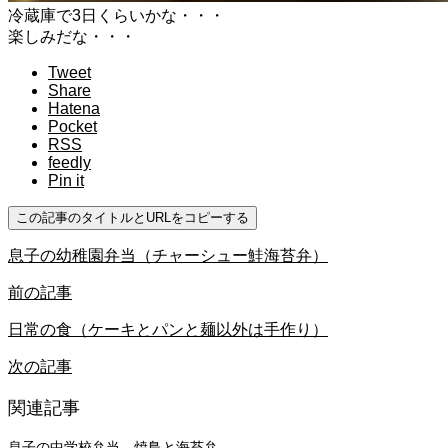
冷蔵庫で3日くらいかな・・・
楽しみだな・・・
Tweet
Share
Hatena
Pocket
RSS
feedly
Pin it
この記事のタイトルとURLをコピーする
息子の幼稚園弁当（チャーシュー鮭海苔弁）
前の記事
日常の食（ケーキとパンと麺以外は手作り）
次の記事
関連記事
息子の中学校弁当 焼鳥と海苔弁