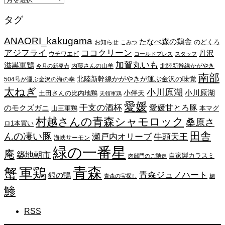
ー
タグ
カ
イ
ANAORI_kakugama
ブ
たなべ森の鶏舎
のどくろ
お知らせ
こみつ
アジフライ
ココクリーン
丹沢
ウチワエビ
コールドプレス
スタッフ
加賀丸いも
滋黒軍鶏
内藤さんの山羊
北陸新幹線かがやき
今月の新発売
南部
北陸新幹線かがやきが運ぶ金沢の味覚
504号が運ぶ金沢の海の幸
太ねぎ
小川原湖
小川原湖
小伴天
土田さんの比内地鶏
天領軍鶏
愛媛
干支の酒杯
愛媛甘とろ豚
のモクズガニ
山王軍鶏
本マグ
村越さんの青森シャモロック
桑原さ
ロ1本買い
田舎
んの凄い豚
瀬戸内オリーブ
牛頭天王
海峡サーモン
緑の一番星
庵
築地朝市
自家製カラスミ
肉部門のご馳走
青森
蟹
軍鶏
青森ジュノハート
銀の鴨
青森の宝探し
鯛
鯵
RSS