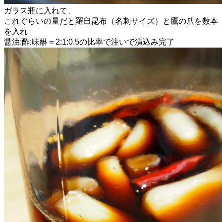
ガラス瓶に入れて、
これぐらいの量だと羅臼昆布（名刺サイズ）と鷹の爪を数本
を入れ
醤油:酢:味醂＝2:1:0.5の比率で注いで漬込み完了