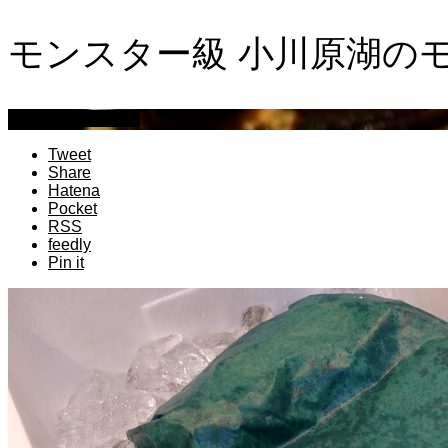
モンスター級 小川原湖の
萩原章史 男の料理
Tweet
Share
Hatena
Pocket
RSS
feedly
Pin it