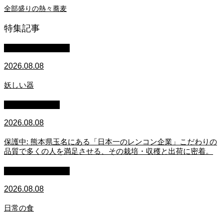
全部盛りの熱々蕎麦
特集記事
萩原章史 男の料理
2026.08.08
妖しい器
スタッフブログ
2026.08.08
保護中: 熊本県玉名にある「日本一のレンコン企業」こだわりの
品質で多くの人を満足させる、その栽培・収穫と出荷に密着。
萩原章史 男の料理
2026.08.08
日常の食