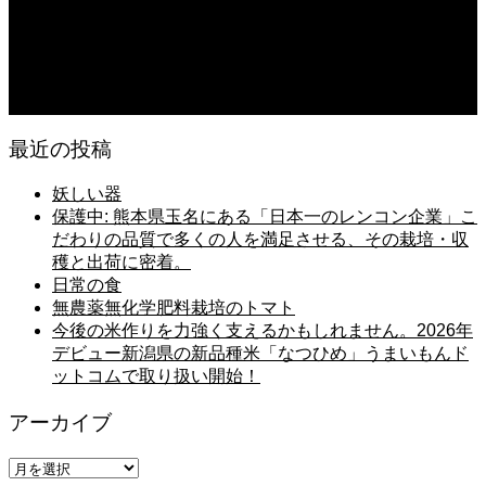
日常の台所
2026.08.06
猛暑でも食欲は落ちない・・ぶ〜ぅ
最近の投稿
妖しい器
保護中: 熊本県玉名にある「日本一のレンコン企業」こ
だわりの品質で多くの人を満足させる、その栽培・収
穫と出荷に密着。
日常の食
無農薬無化学肥料栽培のトマト
今後の米作りを力強く支えるかもしれません。2026年
デビュー新潟県の新品種米「なつひめ」うまいもんド
ットコムで取り扱い開始！
アーカイブ
ア