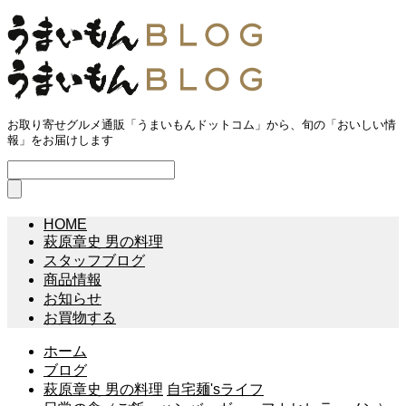
お取り寄せグルメ通販「うまいもんドットコム」から、旬の「おいしい情
報」をお届けします
HOME
萩原章史 男の料理
スタッフブログ
商品情報
お知らせ
お買物する
ホーム
ブログ
萩原章史 男の料理
自宅麺'sライフ