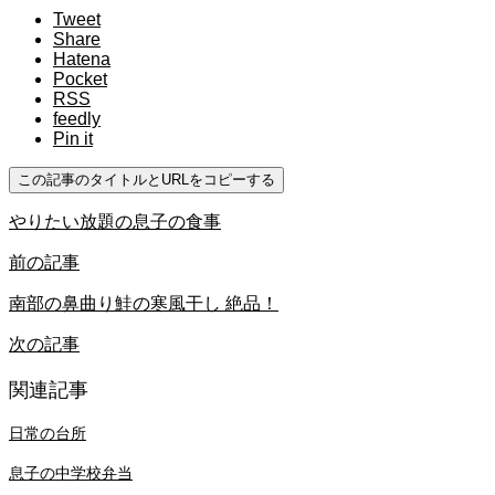
Tweet
Share
Hatena
Pocket
RSS
feedly
Pin it
この記事のタイトルとURLをコピーする
やりたい放題の息子の食事
前の記事
南部の鼻曲り鮭の寒風干し 絶品！
次の記事
関連記事
日常の台所
息子の中学校弁当