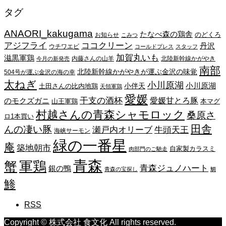
ー
タグ
カ
イ
ANAORI_kakugama
ブ
たなべ森の鶏舎
のどくろ
お知らせ
こみつ
アジフライ
ココクリーン
丹沢
ウチワエビ
コールドプレス
スタッフ
加賀丸いも
滋黒軍鶏
内藤さんの山羊
北陸新幹線かがやき
今月の新発売
南部
北陸新幹線かがやきが運ぶ金沢の味覚
504号が運ぶ金沢の海の幸
太ねぎ
小川原湖
小川原湖
小伴天
土田さんの比内地鶏
天領軍鶏
愛媛
干支の酒杯
愛媛甘とろ豚
のモクズガニ
山王軍鶏
本マグ
村越さんの青森シャモロック
桑原さ
ロ1本買い
田舎
んの凄い豚
瀬戸内オリーブ
牛頭天王
海峡サーモン
緑の一番星
庵
築地朝市
自家製カラスミ
肉部門のご馳走
青森
蟹
軍鶏
青森ジュノハート
銀の鴨
青森の宝探し
鯛
鯵
RSS
Copyright © 株式会社 食文化 All rights reserved.