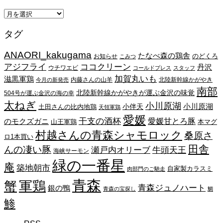
ア
ー
タグ
カ
イ
ANAORI_kakugama
ブ
たなべ森の鶏舎
のどくろ
お知らせ
こみつ
アジフライ
ココクリーン
丹沢
ウチワエビ
コールドプレス
スタッフ
加賀丸いも
滋黒軍鶏
内藤さんの山羊
北陸新幹線かがやき
今月の新発売
南部
北陸新幹線かがやきが運ぶ金沢の味覚
504号が運ぶ金沢の海の幸
太ねぎ
小川原湖
小川原湖
小伴天
土田さんの比内地鶏
天領軍鶏
愛媛
干支の酒杯
愛媛甘とろ豚
のモクズガニ
山王軍鶏
本マグ
村越さんの青森シャモロック
桑原さ
ロ1本買い
田舎
んの凄い豚
瀬戸内オリーブ
牛頭天王
海峡サーモン
緑の一番星
庵
築地朝市
自家製カラスミ
肉部門のご馳走
青森
蟹
軍鶏
青森ジュノハート
銀の鴨
青森の宝探し
鯛
鯵