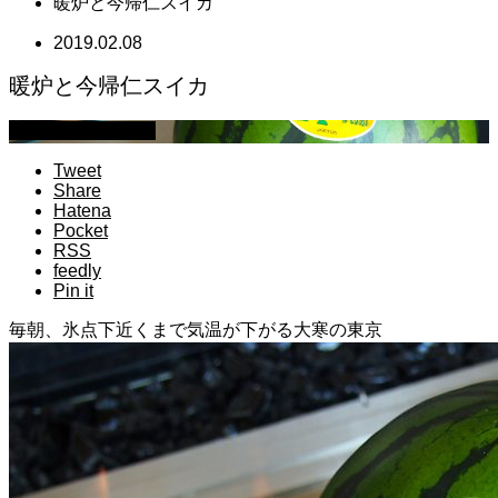
暖炉と今帰仁スイカ
2019.02.08
暖炉と今帰仁スイカ
萩原章史 男の料理
Tweet
Share
Hatena
Pocket
RSS
feedly
Pin it
毎朝、氷点下近くまで気温が下がる大寒の東京