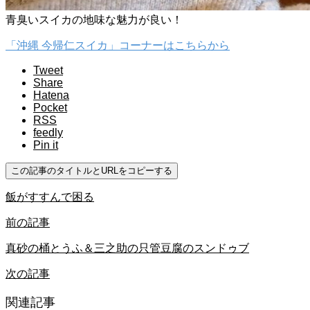
青臭いスイカの地味な魅力が良い！
「沖縄 今帰仁スイカ」コーナーはこちらから
Tweet
Share
Hatena
Pocket
RSS
feedly
Pin it
この記事のタイトルとURLをコピーする
飯がすすんで困る
前の記事
真砂の桶とうふ＆三之助の只管豆腐のスンドゥブ
次の記事
関連記事