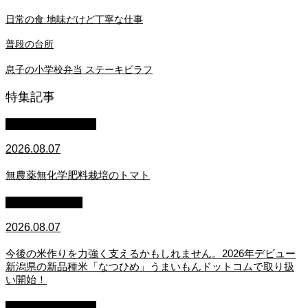
日常の食 地味だけど丁寧な仕事
普段の台所
息子の小学校弁当 ステーキピラフ
特集記事
萩原章史 男の料理
2026.08.07
無農薬無化学肥料栽培のトマト
スタッフブログ
2026.08.07
今後の米作りを力強く支えるかもしれません。2026年デビュー
新潟県の新品種米「なつひめ」うまいもんドットコムで取り扱
い開始！
萩原章史 男の料理