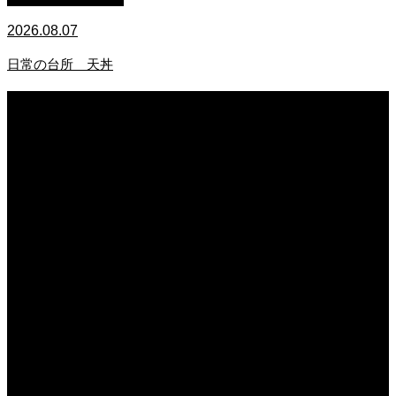
2026.08.07
日常の台所 天丼
2026.08.07
無農薬無化学肥料栽培のトマト
2026.08.07
今後の米作りを力強く支えるかもしれません。2026年デビュー新潟県の新品種
米「なつひめ」うまいもんドットコムで取り扱い開始！
2026.08.07
日常の台所 天丼
2026.08.06
日常の台所
2026.08.06
猛暑でも食欲は落ちない・・ぶ〜ぅ