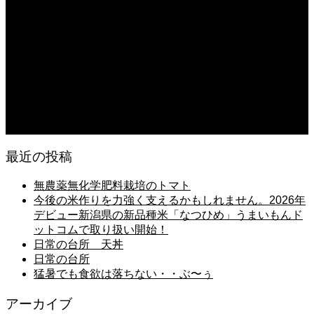
2026.08.06
日常の台所 天丼
2026.08.05
朝の畑 メロン 林檎 ソーセージ
2026.08.05
日常の台所 タンシチュー
最近の投稿
無農薬無化学肥料栽培のトマト
今後の米作りを力強く支えるかもしれません。2026年
デビュー新潟県の新品種米「なつひめ」うまいもんド
ットコムで取り扱い開始！
日常の台所 天丼
日常の台所
猛暑でも食欲は落ちない・・ぶ〜ぅ
アーカイブ