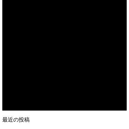
2026.08.07
日常の台所 天丼
2026.08.06
日常の台所
2026.08.06
猛暑でも食欲は落ちない・・ぶ〜ぅ
2026.08.06
日常の台所 天丼
2026.08.05
朝の畑 メロン 林檎 ソーセージ
2026.08.05
日常の台所 タンシチュー
最近の投稿