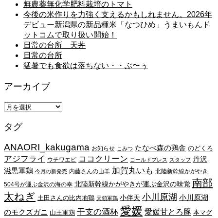
無農薬無化学肥料栽培のトマト
今後の米作りを力強く支えるかもしれません。2026年
デビュー新潟県の新品種米「なつひめ」うまいもんド
ットコムで取り扱い開始！
日常の台所 天丼
日常の台所
猛暑でも食欲は落ちない・・ぶ〜ぅ
アーカイブ
ア
ー
タグ
カ
イ
ANAORI_kakugama
ブ
たなべ森の鶏舎
のどくろ
お知らせ
こみつ
アジフライ
ココクリーン
丹沢
ウチワエビ
コールドプレス
スタッフ
加賀丸いも
滋黒軍鶏
内藤さんの山羊
北陸新幹線かがやき
今月の新発売
南部
北陸新幹線かがやきが運ぶ金沢の味覚
504号が運ぶ金沢の海の幸
太ねぎ
小川原湖
小川原湖
小伴天
土田さんの比内地鶏
天領軍鶏
愛媛
干支の酒杯
愛媛甘とろ豚
のモクズガニ
山王軍鶏
本マグ