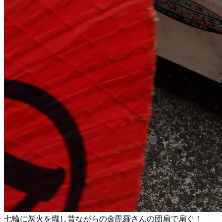
七輪に炭火を熾し昔ながらの金毘羅さんの団扇で扇ぐ！