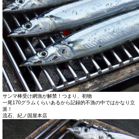
サンマ棒受け網漁が解禁！つまり、初物
一尾170グラムくらいあるから記録的不漁の中ではかなり立
派！
流石、紀ノ国屋本店