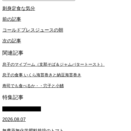
刺身定食な気分
前の記事
コールドプレスジュースの朝
次の記事
関連記事
息子のマイブーム（支那そば＆ジャムバタートースト）
息子の食事 いくら海苔巻きと納豆海苔巻き
寿司でも食べるか・・穴子と小鰭
特集記事
萩原章史 男の料理
2026.08.07
無農薬無化学肥料栽培のトマト