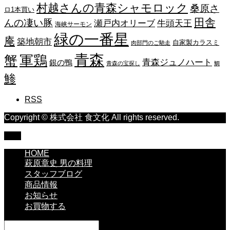
村越さんの青森シャモロック
桑原さ
ロ1本買い
田舎
んの凄い豚
瀬戸内オリーブ
牛頭天王
海峡サーモン
緑の一番星
庵
築地朝市
自家製カラスミ
肉部門のご馳走
青森
蟹
軍鶏
青森ジュノハート
銀の鴨
青森の宝探し
鯛
鯵
RSS
Copyright © 株式会社 食文化 All rights reserved.
TOP
HOME
萩原章史 男の料理
スタッフブログ
商品情報
お知らせ
お買物する