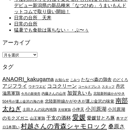
デビュー新潟県の新品種米「なつひめ」うまいもんド
ットコムで取り扱い開始！
日常の台所 天丼
日常の台所
猛暑でも食欲は落ちない・・ぶ〜ぅ
アーカイブ
ア
ー
タグ
カ
イ
ANAORI_kakugama
ブ
たなべ森の鶏舎
のどくろ
お知らせ
こみつ
アジフライ
ココクリーン
丹沢
ウチワエビ
コールドプレス
スタッフ
加賀丸いも
滋黒軍鶏
内藤さんの山羊
北陸新幹線かがやき
今月の新発売
南部
北陸新幹線かがやきが運ぶ金沢の味覚
504号が運ぶ金沢の海の幸
太ねぎ
小川原湖
小川原湖
小伴天
土田さんの比内地鶏
天領軍鶏
愛媛
干支の酒杯
愛媛甘とろ豚
のモクズガニ
山王軍鶏
本マグ
村越さんの青森シャモロック
桑原さ
ロ1本買い