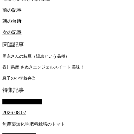
前の記事
朝の台所
次の記事
関連記事
岡永さんの枝豆（陽恵という品種）
香川県産 さぬきエンジェルスイート 美味！
息子の小学校弁当
特集記事
萩原章史 男の料理
2026.08.07
無農薬無化学肥料栽培のトマト