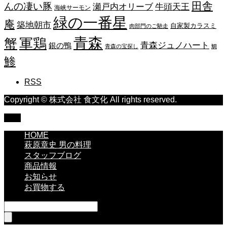
田舎
んの凄い豚
瀬戸内オリーブ
牛頭天王
海峡サーモン
緑の一番星
庵
築地朝市
自家製カラスミ
肉部門のご馳走
青森
蟹
軍鶏
青森ジュノハート
銀の鴨
青森の宝探し
鯛
鯵
RSS
Copyright © 株式会社 食文化 All rights reserved.
TOP
HOME
萩原章史 男の料理
スタッフブログ
商品情報
お知らせ
お買物する