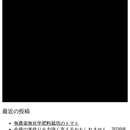
日常の台所 天丼
2026.08.06
日常の台所
2026.08.06
猛暑でも食欲は落ちない・・ぶ〜ぅ
2026.08.06
日常の台所 天丼
2026.08.05
朝の畑 メロン 林檎 ソーセージ
2026.08.05
日常の台所 タンシチュー
最近の投稿
無農薬無化学肥料栽培のトマト
今後の米作りを力強く支えるかもしれません。2026年