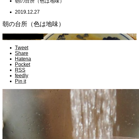
朝の台所（色は地味）
2019.12.27
朝の台所（色は地味）
萩原章史 男の料理
Tweet
Share
Hatena
Pocket
RSS
feedly
Pin it