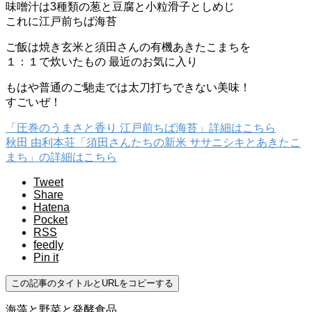
味噌汁は3種類の葱と豆腐と小粒滑子としめじ
これに江戸前ちば海苔
ご飯は焼き玄米と須田さんの有機あきたこまちを
１：１で炊いたもの 最近のお気に入り
もはや普通のご馳走では太刀打ちできない美味！
すごいぜ！
「圧巻のうまさと香り 江戸前ちば海苔」詳細はこちら
秋田 由利本荘「須田さんたちの新米 ササニシキとあきたこ
まち」の詳細はこちら
Tweet
Share
Hatena
Pocket
RSS
feedly
Pin it
この記事のタイトルとURLをコピーする
海藻と野菜と発酵食品