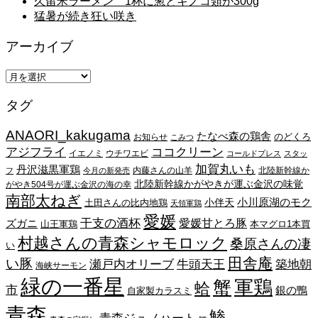
久留米ラーメン 1杯に葱とキノコ類が300g
猛暑が続き狂い咲き
アーカイブ
ア
ー
タグ
カ
イ
ANAORI_kakugama
ブ
たなべ森の鶏舎
のどくろ
お知らせ
こみつ
アジフライ
ココクリーン
イエノミ
ウチワエビ
コールドプレス
スタッ
加賀丸いも
丹沢滋黒軍鶏
内藤さんの山羊
北陸新幹線か
フ
今月の新発売
北陸新幹線かがやきが運ぶ金沢の味覚
がやき504号が運ぶ金沢の海の幸
南部太ねぎ
小川原湖のモク
小伴天
土田さんの比内地鶏
天領軍鶏
愛媛
干支の酒杯
愛媛甘とろ豚
ズガニ
山王軍鶏
本マグロ1本買
村越さんの青森シャモロック
桑原さんの凄
い
田舎庵
い豚
瀬戸内オリーブ
牛頭天王
築地朝
海峡サーモン
緑の一番星
蟹
軍鶏
蛤
市
銀の鴨
自家製カラスミ
青森
鯵