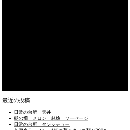
2026.08.04
久留米ラーメン 1杯に葱とキノコ類が300g
2026.08.04
猛暑が続き狂い咲き
2026.08.03
日常の食
2026.08.03
朝の畑仕事
2026.08.02
息子の中学校弁当 成田空港に向かう
最近の投稿
日常の台所 天丼
朝の畑 メロン 林檎 ソーセージ
日常の台所 タンシチュー