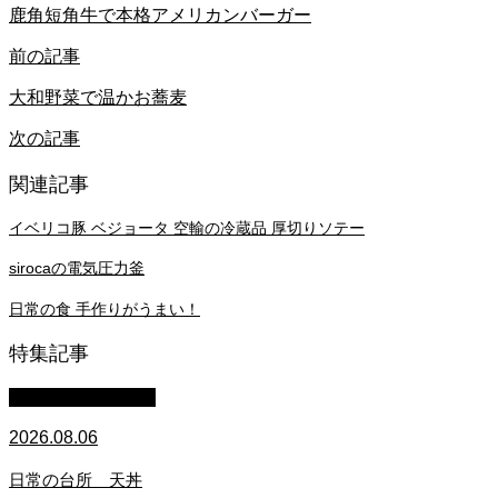
鹿角短角牛で本格アメリカンバーガー
前の記事
大和野菜で温かお蕎麦
次の記事
関連記事
イベリコ豚 ベジョータ 空輸の冷蔵品 厚切りソテー
sirocaの電気圧力釜
日常の食 手作りがうまい！
特集記事
萩原章史 男の料理
2026.08.06
日常の台所 天丼